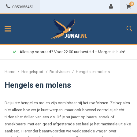
0
0850655451
Alles op voorraad? Voor 22:00 uur besteld = Morgen in huis!
/
/
/
Home
Hengelsport
Roofvissen
Hengels en molens
Hengels en molens
De juiste hengel en molen zijn onmisbaar bij het roofvissen. Ze bepalen
niet alleen hoe ver je kunt werpen, maar ook hoeveel controle je hebt
tijdens het drillen van een vis. Of je nu jaagt op baars, snoek of
snoekbaars, met een goed afgestemde set haal je het maximale uit elke
aanbeet. Hieronder beantwoorden we veelgestelde vragen over