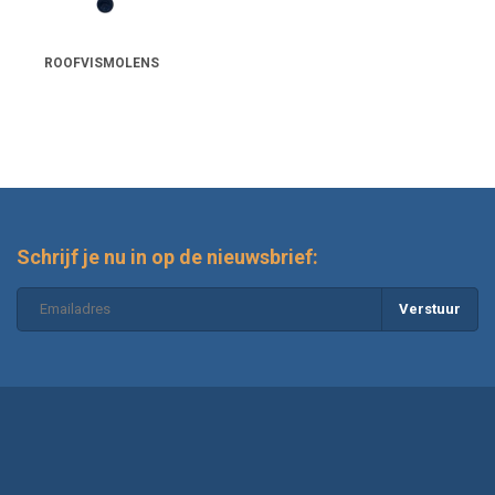
Wat betekent het werpgewicht van een
hengel?
ROOFVISMOLENS
Wat is het verschil tussen een spinmolen en
een reel?
Welke lijn past het best bij mijn molen en
hengel?
Schrijf je nu in op de nieuwsbrief:
Hoe onderhoud ik mijn molen en hengel?
Verstuur
Zijn er combinatiesets voor roofvishengels
en molens?
Welke merken bieden kwalitatieve hengels
en molens voor roofvis?