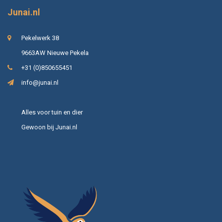
Junai.nl
Pekelwerk 38
9663AW Nieuwe Pekela
+31 (0)850655451
info@junai.nl
Alles voor tuin en dier
Gewoon bij Junai.nl