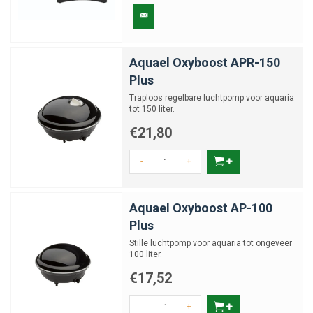
meeste modellen zijn energiezuinig en nemen weinig ruimte in beslag –
ideaal voor plaatsing in een techniekruimte of in de buurt van je sump.
Voor open bakken zijn er ook esthetisch verantwoorde diffusors die
nauwelijks zichtbaar zijn in het aquascape.Onderkant formulier
Aquael Oxyboost APR-150
Plus
Traploos regelbare luchtpomp voor aquaria
tot 150 liter.
€21,80
-
+
Aquael Oxyboost AP-100
Plus
Stille luchtpomp voor aquaria tot ongeveer
100 liter.
€17,52
-
+