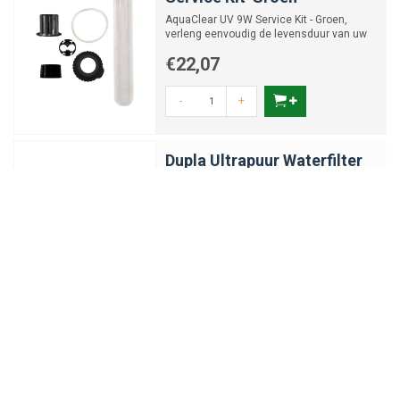
AquaClear UV 9W Service Kit - Groen,
verleng eenvoudig de levensduur van uw
UVC-apparaat.
€22,07
-
+
Dupla Ultrapuur Waterfilter
met Kleurindicator
Om het water achter je osmose-installatie
nog verder te zuiveren
€47,80
-
+
Aquael Sterilizer UV PS 11W
2.0 | UV-sterilisator
UVC sterilisator serie tegen groen en