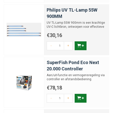
Of wie gewoon
een slimmere, stillere of visueel betere
oplossing
zoekt.
Philips UV TL-Lamp 55W
Let bij de keuze goed op compatibiliteit (slangen, aansluitingen), debiet,
900MM
onderhoudsgemak en de mogelijkheid om onderdelen te vervangen.
UV TL-Lamp 55W 900mm is een krachtige
UV-C lichtbron, ontworpen voor effectieve
Speciale filters zijn geen luxe, maar slimme
desinfectie van wate...
maatwerkoplossingen.
Ze passen zich aan aan jouw aquarium, niet
€30,16
andersom. Ontdek de mogelijkheden en geef jouw bak precies de
filtering die nodig is – onzichtbaar, geruisloos en volledig afgestemd op
-
+
jouw stijl en systeem.
SuperFish Pond Eco Next
20.000 Controller
Aan/uit-functie en vermogensregeling via
controller en afstandsbediening.
€78,18
-
+