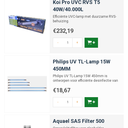
Koi Pro UVC RVS T5
40W/40.000L
Efficiënte UVC-lamp met duurzame RVS-
behuizing.
€232,19
-
+
Philips UV TL-Lamp 15W
450MM
Philips UV TL-Lamp 15W 450mm is
ontworpen voor efficiënte desinfectie van
water.
€18,67
-
+
Aquael SAS Filter 500