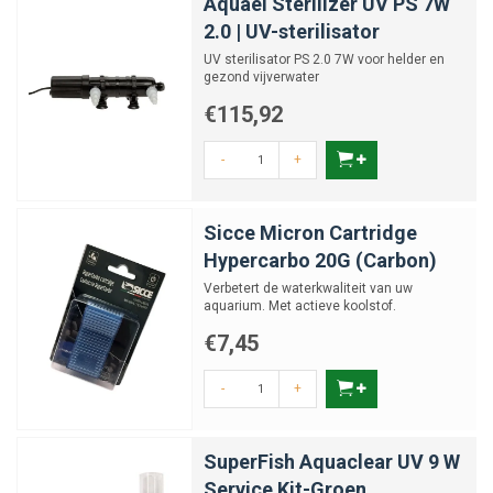
Aquael Sterilizer UV PS 7W
2.0 | UV-sterilisator
UV sterilisator PS 2.0 7W voor helder en
gezond vijverwater
€115,92
-
+
Sicce Micron Cartridge
Hypercarbo 20G (Carbon)
Verbetert de waterkwaliteit van uw
aquarium. Met actieve koolstof.
€7,45
-
+
SuperFish Aquaclear UV 9 W
Service Kit-Groen