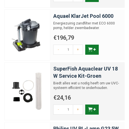
Aquael KlarJet Pool 6000
Energiezuinig zandfilter met ECO 6000
pomp, helder zwembadwater.
€196,79
-
+
SuperFish Aquaclear UV 18
W Service Kit-Groen
Biedt alles wat u nodig heeft om uw UVC-
systeem efficiënt te onderhouden.
€24,16
-
+
Philips UV PL-Lamp G23 5W