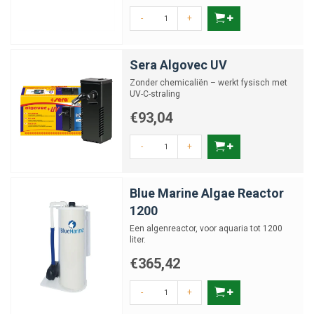
-
+
Sera Algovec UV
Zonder chemicaliën – werkt fysisch met
UV-C-straling
€93,04
-
+
Blue Marine Algae Reactor
1200
Een algenreactor, voor aquaria tot 1200
liter.
€365,42
-
+