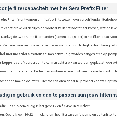
ot je filtercapaciteit met het Sera Prefix Filter
efix Filter
is ontworpen om flexibel in te zetten voor verschillende filterbehoe
er
: Vangt grove vuildeeltjes op voordat ze in het hoofdfilter komen, wat de leve
: Dankzij de twee ruime filtermanden (samen tot 1,6 liter) is het filter ideaal voo
r
: Kan snel worden ingezet bij acute vervuiling of om tijdelijk extra filtering te 
bel met meerdere systemen
: Kan eenvoudig worden aangesloten op pompen
r koppelbaar
: Meerdere units kunnen achter elkaar worden geplaatst voor extr
aar met filtermedia
: Perfect te combineren met fijnkorrelige media dankzij he
chappen maken de Prefix Filter tot een onmisbaar hulpmiddel voor wie optimal
dig in gebruik en aan te passen aan jouw filterins
fix Filter
is eenvoudig in het gebruik en flexibel in te richten:
ten
: Gebruik een 16/22 mm slang om het filter tussen je pomp en buitenfilter te