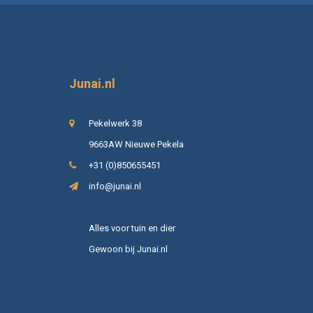
Junai.nl
Pekelwerk 38
9663AW Nieuwe Pekela
+31 (0)850655451
info@junai.nl
Alles voor tuin en dier
Gewoon bij Junai.nl