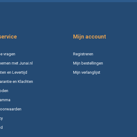
service
Mijn account
e vragen
Registreren
nemen met Junai.nl
Mijn bestellingen
en en Levertijd
Mijn verlanglijst
arantie en Klachten
oden
ramma
voorwaarden
cy
id