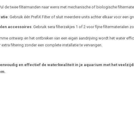
Vul de twee filtermanden naar wens met mechanische of biologische filtermater
atie
: Gebruik één PrefiX Filter of sluit meerdere units achter elkaar voor een gr
len accessoires
: Gebruik sera filterzakjes 1 of 2 voor fijne filtermaterialen z
mme ontwerp en het ontbreken van een eigen aandrijving wordt het water efficië
 extra filtering zonder een complete installatie te vervangen.
envoudig en effectief de waterkwaliteit in je aquarium met het veelzijd
em.