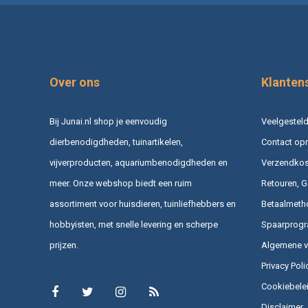
Over ons
Klanten
Bij Junai.nl shop je eenvoudig
Veelgesteld
dierbenodigdheden, tuinartikelen,
Contact op
vijverproducten, aquariumbenodigdheden en
Verzendkost
meer. Onze webshop biedt een ruim
Retouren, G
assortiment voor huisdieren, tuinliefhebbers en
Betaalmeth
hobbyisten, met snelle levering en scherpe
Spaarprog
prijzen.
Algemene 
Privacy Poli
Cookiebele
Disclaimer