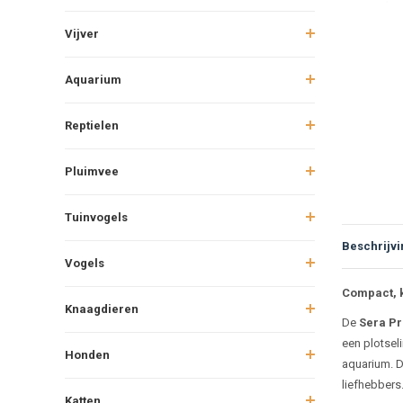
Vijver
Aquarium
Reptielen
Pluimvee
Tuinvogels
Beschrijvi
Vogels
Beschr
Compact, k
Knaagdieren
De
Sera Pre
een plotseli
Honden
aquarium. D
liefhebbers
Katten