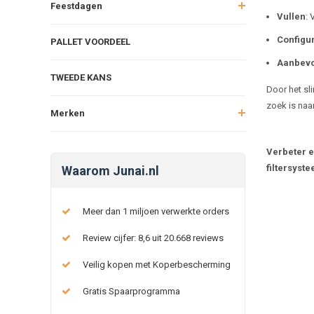
Feestdagen
Vullen
: 
Configur
PALLET VOORDEEL
Aanbevo
TWEEDE KANS
Door het sli
zoek is naar
Merken
Verbeter e
filtersyste
Waarom Junai.nl
Meer dan 1 miljoen verwerkte orders
Review cijfer: 8,6 uit 20.668 reviews
Veilig kopen met Koperbescherming
Gratis Spaarprogramma