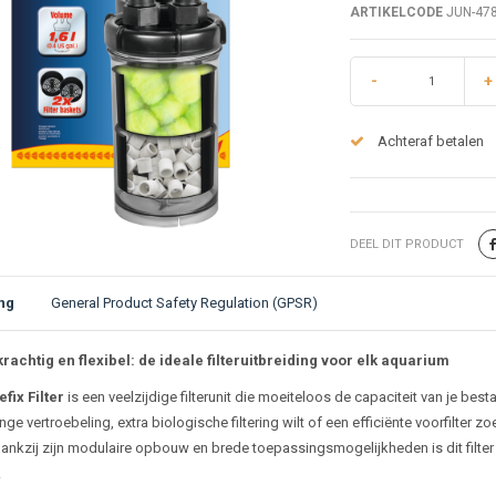
ARTIKELCODE
JUN-47
-
+
Achteraf betalen
DEEL DIT PRODUCT
ng
General Product Safety Regulation (GPSR)
ijving
rachtig en flexibel: de ideale filteruitbreiding voor elk aquarium
fix Filter
is een veelzijdige filterunit die moeiteloos de capaciteit van je bes
nge vertroebeling, extra biologische filtering wilt of een efficiënte voorfilter zo
ankzij zijn modulaire opbouw en brede toepassingsmogelijkheden is dit filt
.