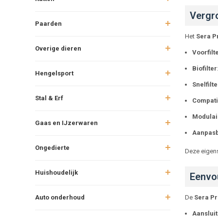
Vergro
Paarden
Het
Sera Pr
Overige dieren
Voorfilt
Biofilter
Hengelsport
Snelfilte
Stal & Erf
Compati
Modulai
Gaas en IJzerwaren
Aanpasb
Ongedierte
Deze eigens
Huishoudelijk
Eenvou
Auto onderhoud
De
Sera Pre
Aanslui