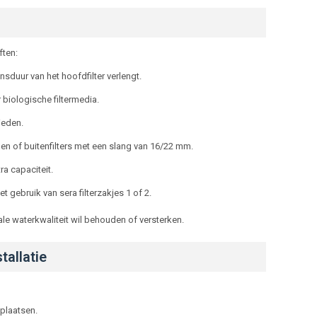
ften:
nsduur van het hoofdfilter verlengt.
r biologische filtermedia.
bieden.
 of buitenfilters met een slang van 16/22 mm.
a capaciteit.
t gebruik van sera filterzakjes 1 of 2.
e waterkwaliteit wil behouden of versterken.
tallatie
 plaatsen.