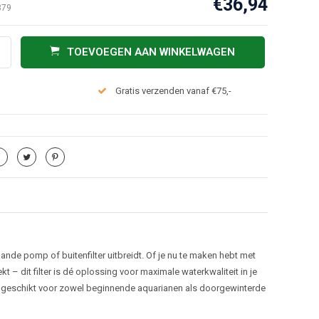
€36,94
879
TOEVOEGEN AAN WINKELWAGEN
Gratis verzenden vanaf €75,-
taande pomp of buitenfilter uitbreidt. Of je nu te maken hebt met
ekt – dit filter is dé oplossing voor maximale waterkwaliteit in je
er geschikt voor zowel beginnende aquarianen als doorgewinterde