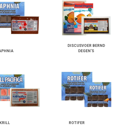
telde diepvriesmixen met extra vitaminen of knoflookextract.
ijd eerst en spoel het indien nodig even uit om overtollige
 met droogvoer of plantaardige alternatieven om het
DISCUSVOER BERND
APHNIA
DEGEN'S
ere eetlust. Het stimuleert natuurlijk gedrag, ondersteunt de
KRILL
ROTIFER