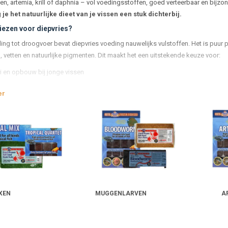
n, artemia, krill of daphnia – vol voedingsstoffen, goed verteerbaar en bijzon
je het natuurlijke dieet van je vissen een stuk dichterbij.
ezen voor diepvries?
ling tot droogvoer bevat diepvries voeding nauwelijks vulstoffen. Het is puur pro
, vetten en natuurlijke pigmenten. Dit maakt het een uitstekende keuze voor:
i en opbouw bij jonge vissen
el na ziekte of stress
er
rversterking bij soorten met uitgesproken pigment
ppend voer voor moeilijke eters of kieskeurige soorten
er wordt vaak in handige blisterverpakkingen geleverd, waarbij elke portie dire
.
ze voor elke vissoort
reed scala aan diepvriesproducten beschikbaar:
enlarven
(wit, zwart, rood): voor roofvissen, discus en grote eters
mia
(pekelkreeftjes): geliefd bij bijna alle vissoorten
XEN
MUGGENLARVEN
A
nia
(watervlooien): klein, rijk aan chitine, goed voor de darmwerking
en
mysis
: ideaal voor grotere vissen en kleurondersteuning