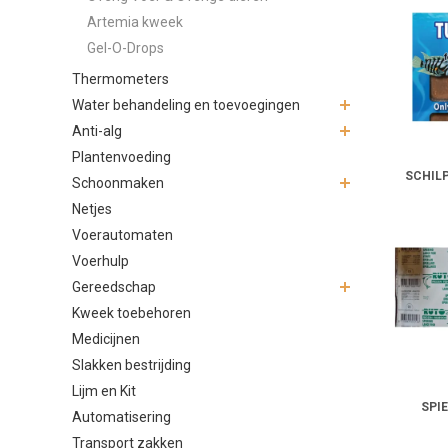
Artemia kweek
Gel-O-Drops
Thermometers
Water behandeling en toevoegingen
Anti-alg
Plantenvoeding
SCHIL
Schoonmaken
Netjes
Voerautomaten
Voerhulp
Gereedschap
Kweek toebehoren
Medicijnen
Slakken bestrijding
Lijm en Kit
SPI
Automatisering
Transport zakken