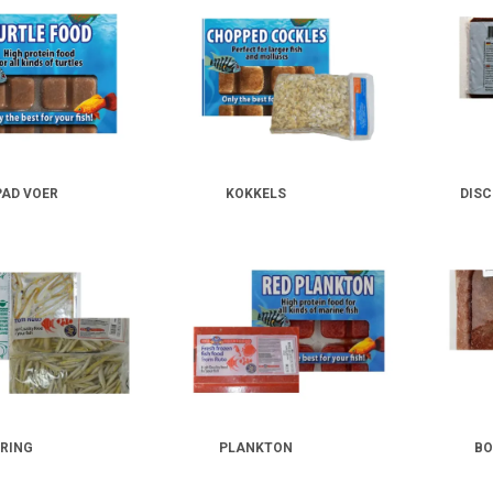
PAD VOER
KOKKELS
DISC
ERING
PLANKTON
BO