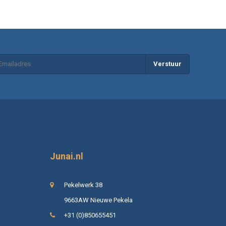
Verstuur
Junai.nl
Pekelwerk 38
9663AW Nieuwe Pekela
+31 (0)850655451