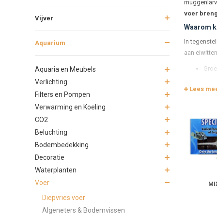
muggenlarve
voer breng 
Vijver
Waarom ki
In tegenstel
Aquarium
aan eiwitten
Groe
Aquaria en Meubels
Herst
Verlichting
Lees me
Kleu
Filters en Pompen
Oppe
Verwarming en Koeling
Diepvriesvo
CO2
voeren maar
Beluchting
Ruime keu
Bodembedekking
Decoratie
Er is een b
Waterplanten
Mugg
Voer
Arte
MI
Daph
Diepvries voer
Krill
Algeneters & Bodemvissen