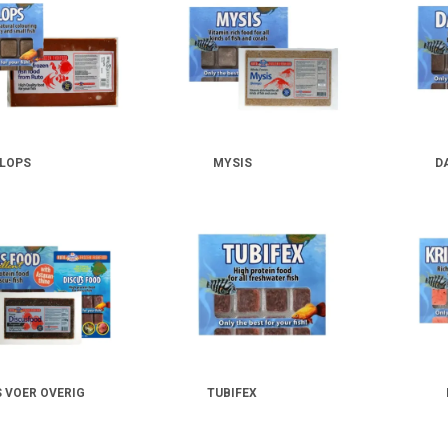
ops
,
rotifers
en
plankton
: perfect voor jonge of kleine vis
elen
,
inktvissnippers
of
kreeftachtigen
: voor zeevissen of kieskeurige eters
iefhebbers en kweekprogramma’s maken vaak gebruik van zorgvuldig samenges
rd gebruik in je aquarium
r is geconcentreerd en rijk – overvoer ligt dus op de loer. Ontdooi het voer alt
te beperken. Vooral bij dagelijks gebruik is het aan te raden om te combineren
troon compleet te houden.
LOPS
MYSIS
D
e traktatie met zichtbare resultaten
ren vaak direct op diepvriesvoer: meer activiteit, verbeterde kleur en een sterk
 verhoogt het plezier – voor jou én je vissen.
 VOER OVERIG
TUBIFEX