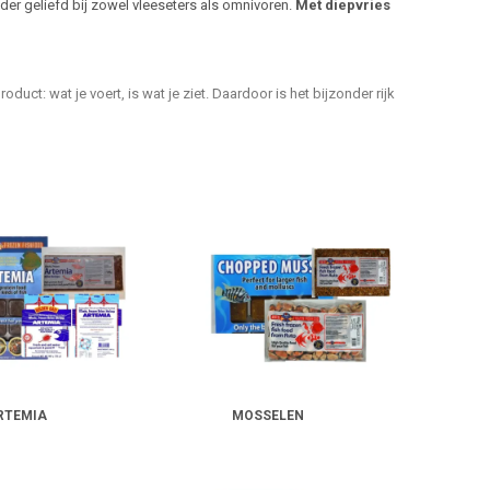
der geliefd bij zowel vleeseters als omnivoren.
Met diepvries
duct: wat je voert, is wat je ziet. Daardoor is het bijzonder rijk
ct uit te nemen is. Even ontdooien in een bakje aquariumwater, en
RTEMIA
MOSSELEN