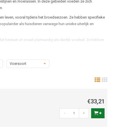
estijnen en moerassen. In deze gebieden voeden ze zich
n.
en leven, vooral tijdens het broedseizoen. Ze hebben specifieke
populairder als huisdieren vanwege hun unieke uiterlijk en
 bestaat uit zowel plantaardig als dierlijk voedsel. Ze hebben
Het is belangrijk om ervoor te zorgen dat ze alle nodige
enten. Ook vers water en regelmatige gezondheidscontroles zijn
Voersoort
€33,21
-
+