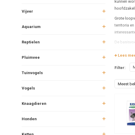
kunnen word
hoofdzakeli
Vijver
Grote loopv
territoria 
Aquarium
interessant
Reptielen
De basisvoe
behoefte aan
Lees me
voedingssto
Pluimvee
essentieel 
M
Filter:
Tuinvogels
Meest be
Vogels
Knaagdieren
Honden
Katten