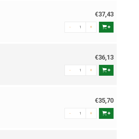
€37,43
-
+
€36,13
-
+
€35,70
-
+