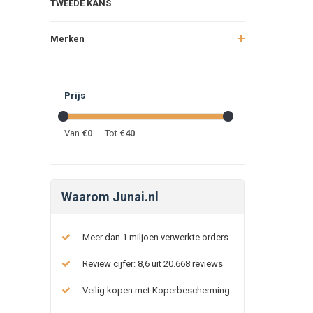
TWEEDE KANS
Merken
Prijs
Van
€
0
Tot
€
40
Waarom Junai.nl
Meer dan 1 miljoen verwerkte orders
Review cijfer: 8,6 uit 20.668 reviews
Veilig kopen met Koperbescherming