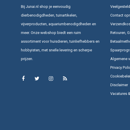
Bij Junai.nl shop je eenvoudig
Veelgesteld
dierbenodigdheden, tuinartikelen,
Contact op
vijverproducten, aquariumbenodigdheden en
Verzendkost
meer. Onze webshop biedt een ruim
Retouren, G
assortiment voor huisdieren, tuinliefhebbers en
Betaalmeth
hobbyisten, met snelle levering en scherpe
Spaarprog
prijzen.
Algemene 
Privacy Poli
Cookiebele
Disclaimer
Vacatures 