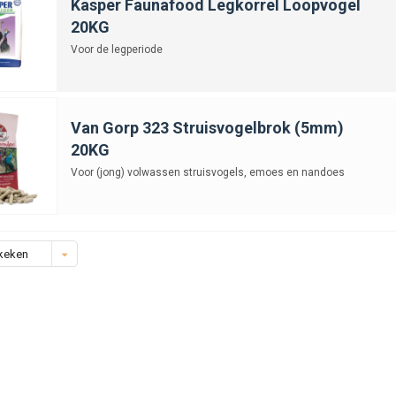
Kasper Faunafood Legkorrel Loopvogel
20KG
Voor de legperiode
Van Gorp 323 Struisvogelbrok (5mm)
20KG
Voor (jong) volwassen struisvogels, emoes en nandoes
keken