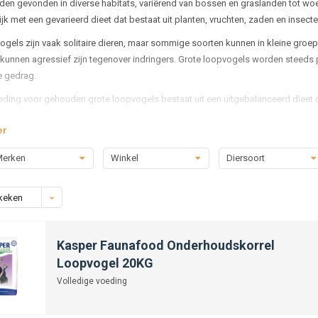
en gevonden in diverse habitats, variërend van bossen en graslanden tot wo
jk met een gevarieerd dieet dat bestaat uit planten, vruchten, zaden en insecte
ogels zijn vaak solitaire dieren, maar sommige soorten kunnen in kleine groep
en kunnen agressief zijn tegenover indringers. Grote loopvogels worden steeds 
e gedrag.
ding voor gehouden grote loopvogels bestaat uit een uitgebalanceerd dieet dat
 een mix van fruit, groenten, zaden en vlees, zoals insecten of kleine dieren. 
er
ffen binnenkrijgen en hun dieet eventueel aan te vullen met voedingssupplem
voor het welzijn van grote loopvogels.
erken
Winkel
Diersoort
keken
Kasper Faunafood Onderhoudskorrel
Loopvogel 20KG
Volledige voeding