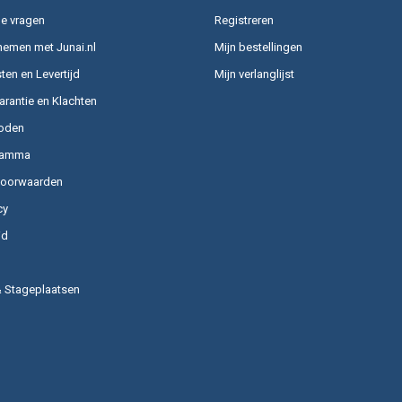
e vragen
Registreren
nemen met Junai.nl
Mijn bestellingen
en en Levertijd
Mijn verlanglijst
arantie en Klachten
oden
ramma
voorwaarden
cy
id
& Stageplaatsen