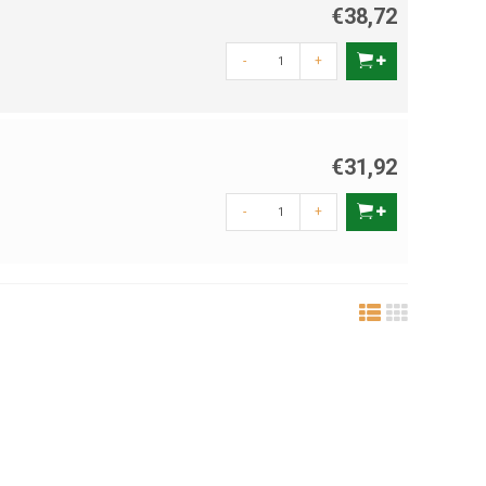
€38,72
-
+
€31,92
-
+