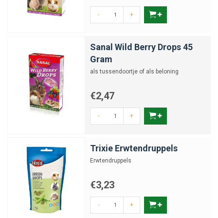
-
+
Sanal Wild Berry Drops 45
Gram
als tussendoortje of als beloning
€2,47
-
+
Trixie Erwtendruppels
Erwtendruppels
€3,23
-
+