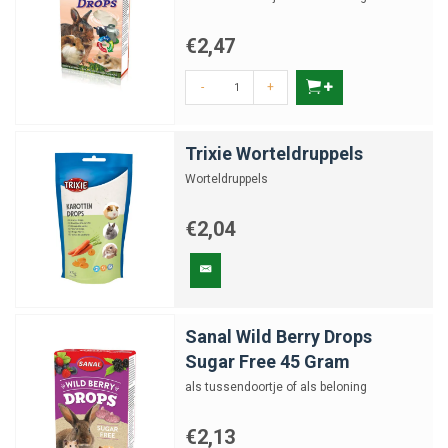
€2,47
-
+
Trixie Worteldruppels
Worteldruppels
€2,04
Sanal Wild Berry Drops
Sugar Free 45 Gram
als tussendoortje of als beloning
€2,13