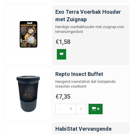
Exo Terra Voerbak Houder
met Zuignap
Handige voerbakhouder met zuignap voor
terrariumgecko’s
€1,58
Repto Insect Buffet
Hangend voerstation dat loslopende
insecten voorkomt
€7,35
-
+
HabiStat Vervangende