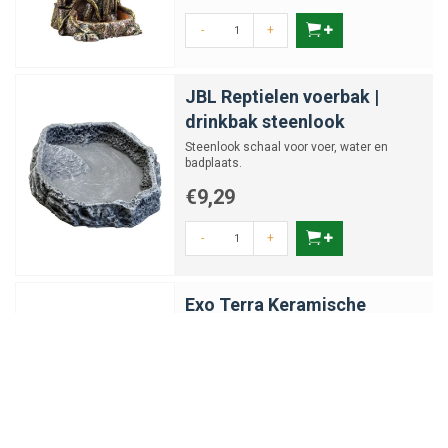
-
+
JBL Reptielen voerbak |
drinkbak steenlook
Steenlook schaal voor voer, water en
badplaats.
€9,29
-
+
Exo Terra Keramische
Hoekgrot
Vochtvasthoudend
Keramische Hoekgrot Vochtvasthoudend |
Corner Cave S/M/L
€9,49