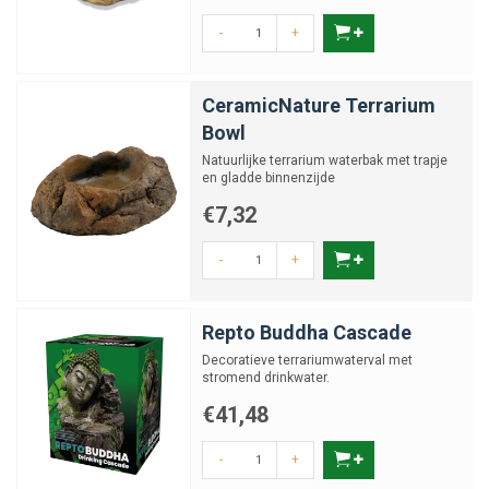
uitgebreide assortiment maak je het voeren en drinken voor jouw dieren
niet alleen praktisch, maar ook stijlvol en veilig.
-
+
CeramicNature Terrarium
Bowl
Natuurlijke terrarium waterbak met trapje
en gladde binnenzijde
€7,32
-
+
Repto Buddha Cascade
Decoratieve terrariumwaterval met
stromend drinkwater.
€41,48
-
+