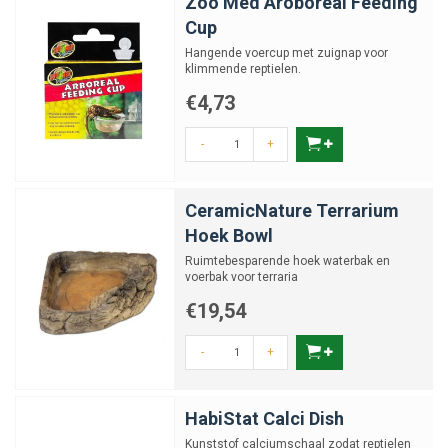
Zoo Med Aroboreal Feeding
Cup
Hangende voercup met zuignap voor
klimmende reptielen.
€4,73
-
+
CeramicNature Terrarium
Hoek Bowl
Ruimtebesparende hoek waterbak en
voerbak voor terraria
€19,54
-
+
HabiStat Calci Dish
Kunststof calciumschaal zodat reptielen