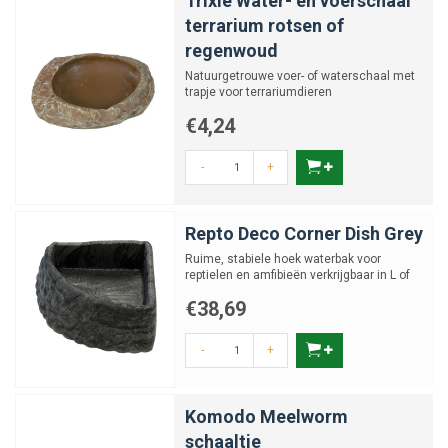
Trixie Water- en voerschaal
terrarium rotsen of
regenwoud
Natuurgetrouwe voer- of waterschaal met
trapje voor terrariumdieren
€4,24
-
+
Repto Deco Corner Dish Grey
Ruime, stabiele hoek waterbak voor
reptielen en amfibieën verkrijgbaar in L of
XL
€38,69
-
+
Komodo Meelworm
schaaltje