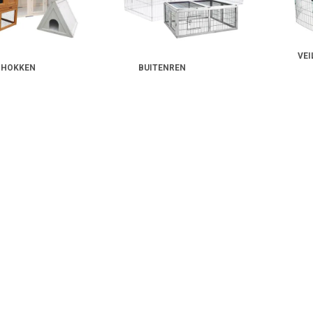
VEI
NHOKKEN
BUITENREN