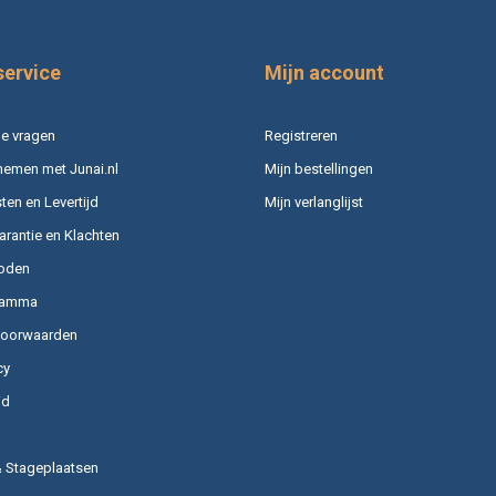
service
Mijn account
e vragen
Registreren
nemen met Junai.nl
Mijn bestellingen
en en Levertijd
Mijn verlanglijst
arantie en Klachten
oden
ramma
voorwaarden
cy
id
& Stageplaatsen