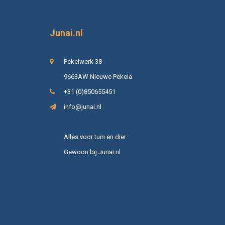
Junai.nl
Pekelwerk 38
9663AW Nieuwe Pekela
+31 (0)850655451
info@junai.nl
Alles voor tuin en dier
Gewoon bij Junai.nl