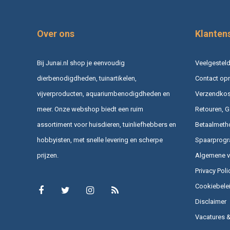
Over ons
Klanten
Bij Junai.nl shop je eenvoudig
Veelgesteld
dierbenodigdheden, tuinartikelen,
Contact op
vijverproducten, aquariumbenodigdheden en
Verzendkost
meer. Onze webshop biedt een ruim
Retouren, G
assortiment voor huisdieren, tuinliefhebbers en
Betaalmeth
hobbyisten, met snelle levering en scherpe
Spaarprog
prijzen.
Algemene 
Privacy Poli
Cookiebele
Disclaimer
Vacatures 