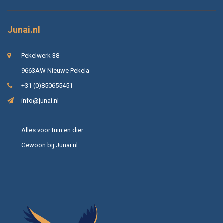
Junai.nl
Pekelwerk 38
9663AW Nieuwe Pekela
+31 (0)850655451
info@junai.nl
Alles voor tuin en dier
Gewoon bij Junai.nl