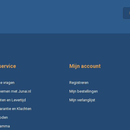
service
Mijn account
e vragen
Registreren
nemen met Junai.nl
Mijn bestellingen
en en Levertijd
Mijn verlanglijst
arantie en Klachten
oden
ramma