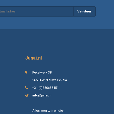
Verstuur
Junai.nl
Pekelwerk 38
9663AW Nieuwe Pekela
+31 (0)850655451
info@junai.nl
Alles voor tuin en dier