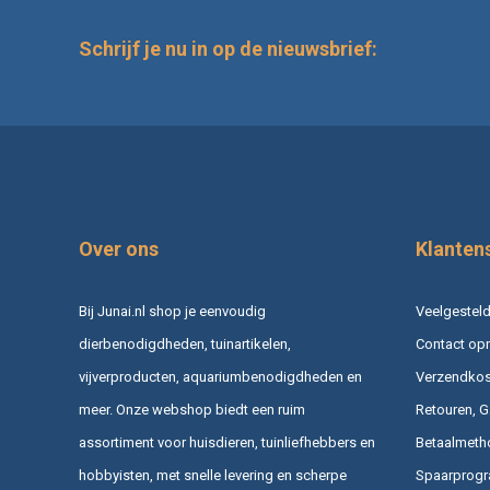
Schrijf je nu in op de nieuwsbrief:
Over ons
Klanten
Bij Junai.nl shop je eenvoudig
Veelgesteld
dierbenodigdheden, tuinartikelen,
Contact op
vijverproducten, aquariumbenodigdheden en
Verzendkost
meer. Onze webshop biedt een ruim
Retouren, G
assortiment voor huisdieren, tuinliefhebbers en
Betaalmeth
hobbyisten, met snelle levering en scherpe
Spaarprog