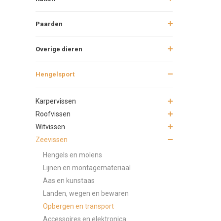
Paarden
Hoe berg 
Overige dieren
Wat zijn 
Hengelsport
Hoe houd 
Karpervissen
Roofvissen
Hoe verle
Witvissen
Zeevissen
Hengels en molens
Lijnen en montagemateriaal
Aas en kunstaas
Landen, wegen en bewaren
Opbergen en transport
Accessoires en elektronica