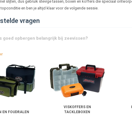
nel slijten, dus gebruik stevige tassen, boxen en koffers die speciaal ontworp
n topconditie en ben je altijd klaar voor de volgende sessie.
stelde vragen
 goed opbergen belangrijk bij zeevissen?
er
sen zijn geschikt voor zeevissen?
k mijn kunstaas en kleinmateriaal het beste opbergen?
er ik mijn hengels veilig?
VISKOFFERS EN
erm ik mijn materiaal tegen zout en vocht?
N EN FOUDRALEN
TACKLEBOXEN
ndig voor transport bij strandvissen?