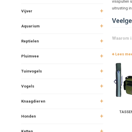
visspullen s
uitrusting i
Vijver
Veelge
Aquarium
Waarom is
Reptielen
Lees me
Pluimvee
Welke tas
Tuinvogels
Hoe kan i
Vogels
Hoe vervo
Knaagdieren
Hoe besch
TASSE
Honden
Wat is ha
Katten