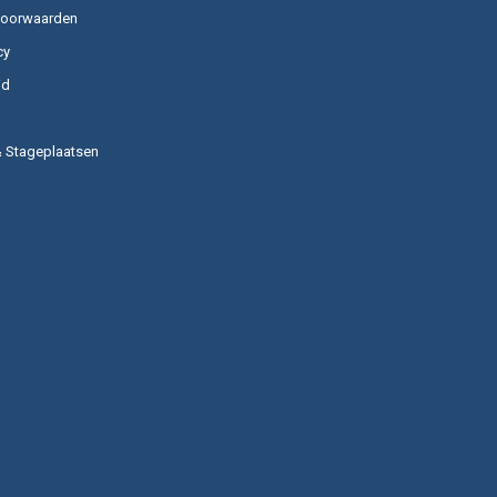
voorwaarden
cy
id
& Stageplaatsen