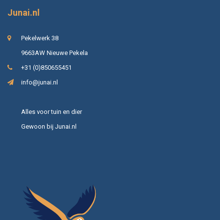
Junai.nl
Pekelwerk 38
9663AW Nieuwe Pekela
+31 (0)850655451
info@junai.nl
Alles voor tuin en dier
Gewoon bij Junai.nl