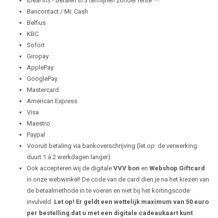
iDeal in3 - betalen in 3 termijnen zonder rente **
Bancontact / Mr. Cash
Belfius
KBC
Sofort
Giropay
ApplePay
GooglePay
Mastercard
American Express
Visa
Maestro
Paypal
Vooruit betaling via bankoverschrijving (let op: de verwerking
duurt 1 á 2 werkdagen langer)
Ook accepteren wij de digitale
VVV bon
en
Webshop Giftcard
in onze webwinkel! De code van de card dien je na het kiezen van
de betaalmethode in te voeren en niet bij het kortingscode
invulveld.
Let op! Er geldt een wettelijk maximum van 50 euro
per bestelling dat u met een digitale cadeaukaart kunt