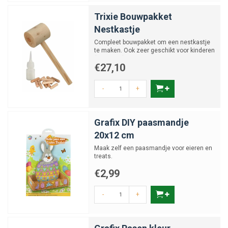
Trixie Bouwpakket
Nestkastje
Compleet bouwpakket om een nestkastje
te maken. Ook zeer geschikt voor kinderen
(v.a. 6 jaar).
€27,10
-
+
Grafix DIY paasmandje
20x12 cm
Maak zelf een paasmandje voor eieren en
treats.
€2,99
-
+