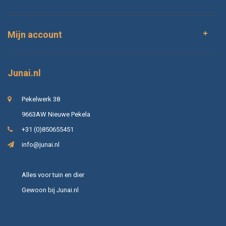
Mijn account
Junai.nl
Pekelwerk 38
9663AW Nieuwe Pekela
+31 (0)850655451
info@junai.nl
Alles voor tuin en dier
Gewoon bij Junai.nl