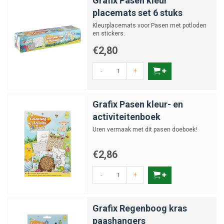
Grafix Pasen kleur
placemats set 6 stuks
Kleurplacemats voor Pasen met potloden
en stickers.
€2,80
-
+
Grafix Pasen kleur- en
activiteitenboek
Uren vermaak met dit pasen doeboek!
€2,86
-
+
Grafix Regenboog kras
paashangers