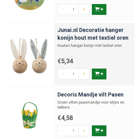
tot dierenthema’s: cadeaus voor kinderen en knutselen bieden eindeloos
plezier. Ze stimuleren de verbeelding, brengen gezinnen samen en
-
+
zorgen voor unieke momenten tijdens de feestdagen. Een cadeau in
deze categorie is meer dan speelgoed het is een bron van herinneringen
Junai.nl Decoratie hanger
en een investering in creativiteit.
konijn hout met textiel oren
Houten hanger konijn met textiel oren.
€5,34
-
+
Decoris Mandje vilt Pasen
Groen vilten paasmandje voor eitjes en
lekkers.
€4,58
-
+