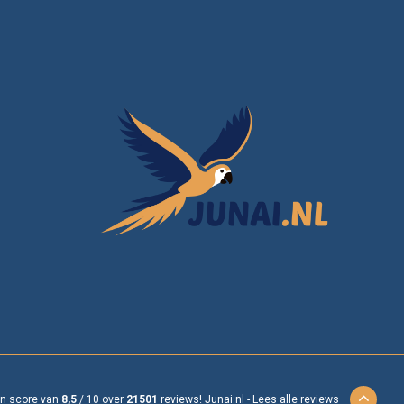
en score van
8,5
/
10
over
21501
reviews!
Junai.nl -
Lees alle reviews