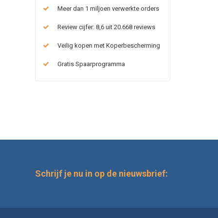
Conclu
Meer dan 1 miljoen verwerkte orders
Bloedluis
i
Review cijfer: 8,6 uit 20.668 reviews
verzorging
Veilig kopen met Koperbescherming
Bij Junai.n
leefomgevin
Gratis Spaarprogramma
Schrijf je nu in op de nieuwsbrief: