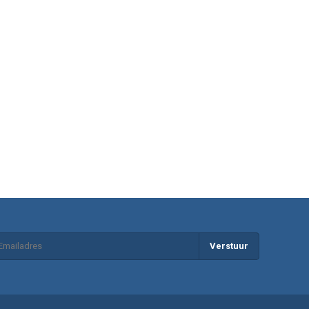
inatie van maatregelen schoonmaak en behandeling
in het hok
,
aag onder controle krijgen en je kippen beschermen.
, zodat jij jouw kippen een gezonde, veilige en comfortabele
Verstuur