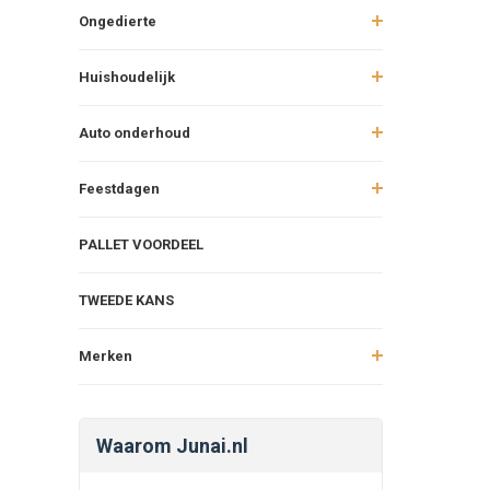
Ongedierte
Een duurzam
bloedluismij
Huishoudelijk
Hoe we
Auto onderhoud
Roofmijten 
de zitstokk
Feestdagen
bloedluizen
Voordel
PALLET VOORDEEL
Natu
Duu
TWEEDE KANS
Prev
Onsc
Merken
Waar m
Roofmijten 
Waarom Junai.nl
ventilatie 