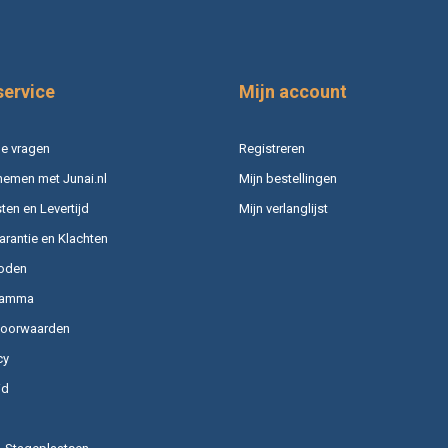
service
Mijn account
e vragen
Registreren
nemen met Junai.nl
Mijn bestellingen
en en Levertijd
Mijn verlanglijst
arantie en Klachten
oden
ramma
voorwaarden
cy
id