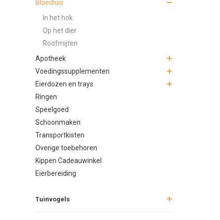
Bloedluis
Omdat bloed
In het hok
hok maakt h
Op het dier
Roofmijten
Grondi
Apotheek
Begin altij
Voedingssupplementen
hogedrukrei
Eierdozen en trays
Behand
Ringen
Speelgoed
Er zijn div
Schoonmaken
Sili
Transportkisten
Kalk
Overige toebehoren
Spra
Kippen Cadeauwinkel
Herhaal de 
Eierbereiding
Preven
Tuinvogels
Maak naden 
omstandighe