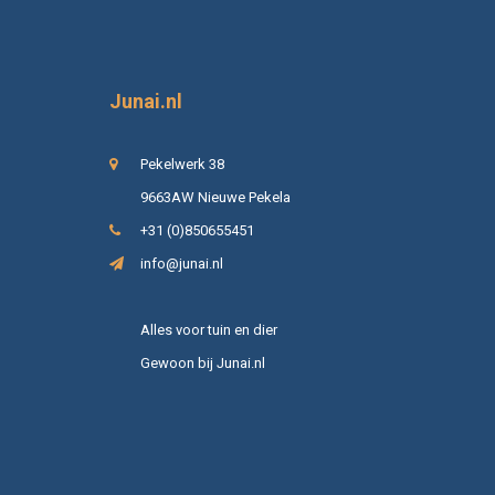
Junai.nl
Pekelwerk 38
9663AW Nieuwe Pekela
+31 (0)850655451
info@junai.nl
Alles voor tuin en dier
Gewoon bij Junai.nl