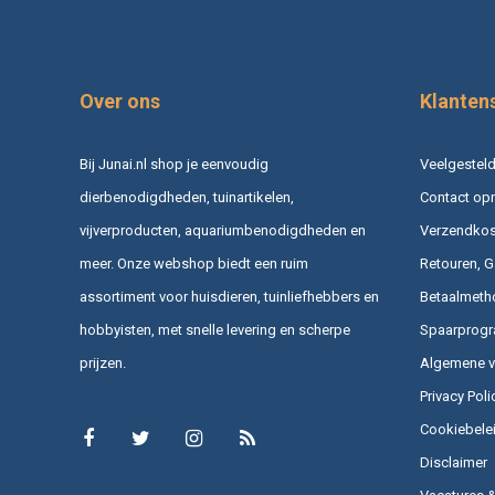
Over ons
Klanten
Bij Junai.nl shop je eenvoudig
Veelgesteld
dierbenodigdheden, tuinartikelen,
Contact op
vijverproducten, aquariumbenodigdheden en
Verzendkost
meer. Onze webshop biedt een ruim
Retouren, G
assortiment voor huisdieren, tuinliefhebbers en
Betaalmeth
hobbyisten, met snelle levering en scherpe
Spaarprog
prijzen.
Algemene 
Privacy Poli
Cookiebele
Disclaimer