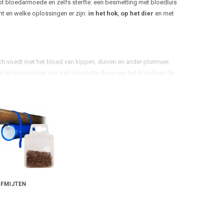
tot bloedarmoede en zelfs sterfte: een besmetting met bloedluis
nt en welke oplossingen er zijn:
in het hok
,
op het dier
en met
ich voedt met het bloed van kippen, duiven en ander pluimvee.
omt hij tevoorschijn om zich tegoed te doen aan het bloed van de
ot volwassen mijt. Hierdoor kan een besmetting in korte tijd
achte, consequente aanpak.
FMIJTEN