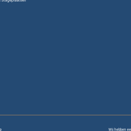
& Stageplaatsen
p
Wij hebben e