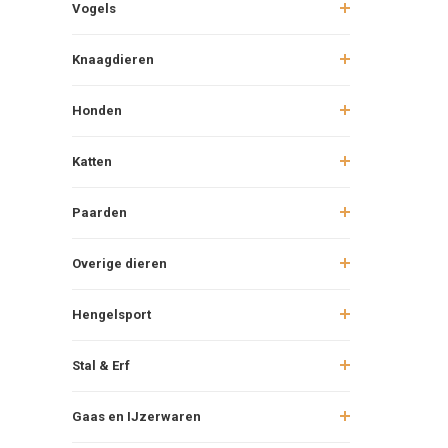
Vogels
2. Bloe
Knaagdieren
Naast het b
stress en v
Honden
Verzor
Er bestaan 
Katten
moeilijker 
legkippen.
Paarden
Onders
Overige dieren
Kippen die 
te versterk
Hengelsport
Observ
Stal & Erf
Controleer 
dat geval s
Gaas en IJzerwaren
3. Roof