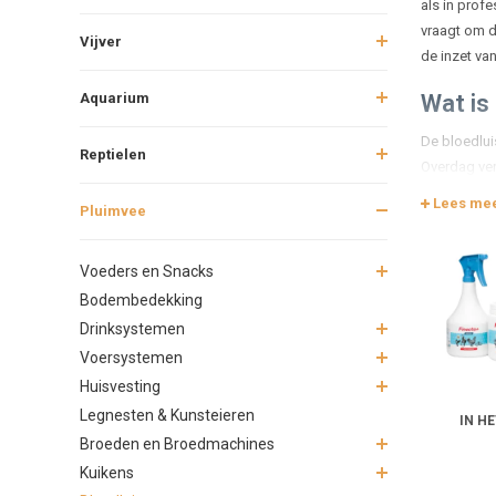
als in prof
vraagt om d
Vijver
de inzet va
Aquarium
Wat is
De bloedlui
Reptielen
Overdag vers
dieren.
Lees me
Pluimvee
De cyclus va
uitgroeien 
Voeders en Snacks
Herken
Bodembedekking
Drinksystemen
Onru
Voersystemen
Bloe
Huisvesting
Blo
Legnesten & Kunsteieren
Duid
IN H
Prod
Broeden en Broedmachines
Kuikens
1. Bloe