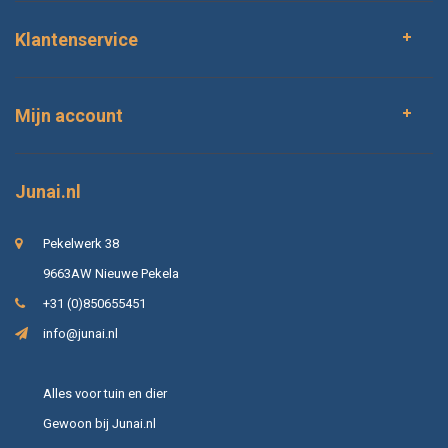
Klantenservice
Mijn account
Junai.nl
Pekelwerk 38
9663AW Nieuwe Pekela
+31 (0)850655451
info@junai.nl
Alles voor tuin en dier
Gewoon bij Junai.nl