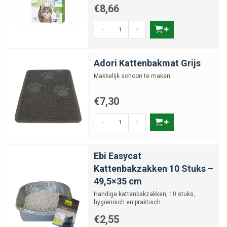
€8,66
-
+
Adori Kattenbakmat Grijs
Makkelijk schoon te maken
€7,30
-
+
Ebi Easycat
Kattenbakzakken 10 Stuks –
49,5×35 cm
Handige kattenbakzakken, 10 stuks,
hygiënisch en praktisch.
€2,55