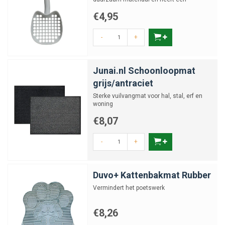
ergonomisch ontwerp, waardoor...
€4,95
-
+
Junai.nl Schoonloopmat
grijs/antraciet
Sterke vuilvangmat voor hal, stal, erf en
woning
€8,07
-
+
Duvo+ Kattenbakmat Rubber
Vermindert het poetswerk
€8,26