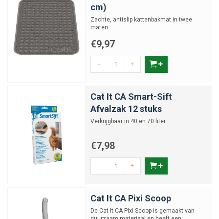
cm)
Zachte, antislip kattenbakmat in twee
maten.
€9,97
-
+
Cat It CA Smart-Sift
Afvalzak 12 stuks
Verkrijgbaar in 40 en 70 liter.
€7,98
-
+
Cat It CA Pixi Scoop
De Cat It CA Pixi Scoop is gemaakt van
duurzaam materiaal en heeft een