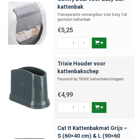
kattenbak
Transparante vervangdeur voor Easy Cat
gesloten kattenbak
€5,25
-
+
Trixie Houder voor
kattenbakschep
Passend bij TRIXIE kattenbakscheppen
€4,99
-
+
Cat It Kattenbakmat Grijs –
S (60×40 cm) & L (90×60