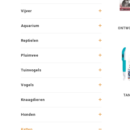
Vijver
Aquarium
ONTW
Reptielen
Pluimvee
Tuinvogels
Vogels
TA
Knaagdieren
Honden
Katten