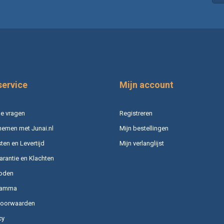
service
Mijn account
e vragen
Registreren
nemen met Junai.nl
Mijn bestellingen
en en Levertijd
Mijn verlanglijst
arantie en Klachten
oden
ramma
voorwaarden
cy