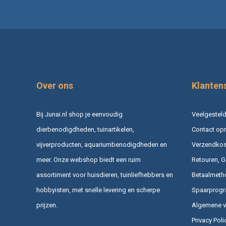
Over ons
Klanten
Bij Junai.nl shop je eenvoudig
Veelgesteld
dierbenodigdheden, tuinartikelen,
Contact op
vijverproducten, aquariumbenodigdheden en
Verzendkost
meer. Onze webshop biedt een ruim
Retouren, G
assortiment voor huisdieren, tuinliefhebbers en
Betaalmeth
hobbyisten, met snelle levering en scherpe
Spaarprog
prijzen.
Algemene 
Privacy Poli