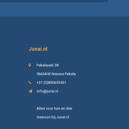
Junai.nl
Pekelwerk 38
9663AW Nieuwe Pekela
+31 (0)850655451
info@junai.nl
Alles voor tuin en dier
Gewoon bij Junai.nl