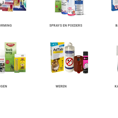
ORMING
SPRAYS EN POEDERS
B
NGEN
WEREN
K