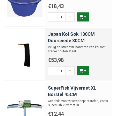
€18,43
-
+
Japan Koi Sok 130CM
Doorsnede 30CM
Veilig en stressvrij hanteren van koi met
sterke houten steel.
€53,98
-
+
SuperFish Vijvernet XL
Borstel 45CM
Geschikt voor vijverschepnetstelen, zoals
SuperFish Vijvernet XL.
€12,44