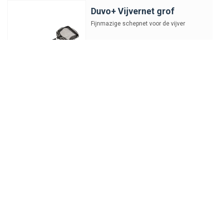
Duvo+ Vijvernet grof
Fijnmazige schepnet voor de vijver
€26,37
-
+
Junai.nl Visnet Vlindernet
Bamboe 150CM
Totale lengte van 150cm en een
ringdiameter van 30cm
€4,21
-
+
Koi Pro Matsuda Koi
Handling Net Ø30X150CM