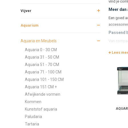
vind je com
Meer dan 
Vijver
Een goed aq
accessoires 
Aquarium
Passend bi
Aquaria en Meubels
Van compact
natuurlijk e
Aquaria 0 - 30 CM
Lees me
Aquaria 31 - 50 CM
Let bij het
Aquaria 51 - 70 CM
Draa
Aquaria 71 - 100 CM
Werk
Aquaria 101 - 150 CM
Opb
Afwe
Aquaria 151 CM +
Afwijkende vormen
Zelf samen
Kommen
Sommige aqu
AQUARI
Kunststof aquaria
opties. Zo r
Paludaria
Balans tu
Tartaria
Een goed me