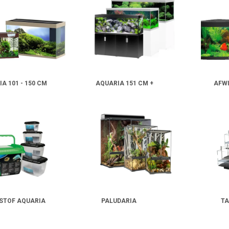
 De juiste keuze maakt je aquariumproject niet alleen mooier, maar ook praktisc
A 101 - 150 CM
AQUARIA 151 CM +
AFW
STOF AQUARIA
PALUDARIA
TA