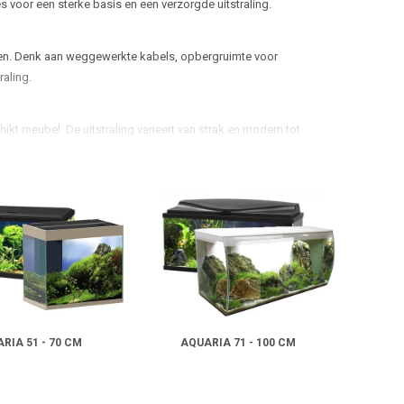
s voor een sterke basis en een verzorgde uitstraling.
gen. Denk aan weggewerkte kabels, opbergruimte voor
raling.
t meubel. De uitstraling varieert van strak en modern tot
scape.
 kant-en-klare combinatie. In deze categorie vind je beide
RIA 51 - 70 CM
AQUARIA 71 - 100 CM
oor rust in de ruimte, gemak bij onderhoud en een verzorgde