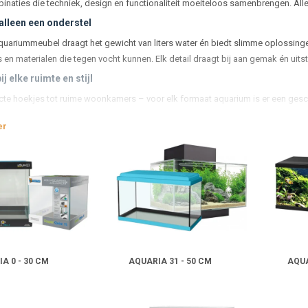
binaties die techniek, design en functionaliteit moeiteloos samenbrengen. Alle
alleen een onderstel
uariummeubel draagt het gewicht van liters water én biedt slimme oplossin
en materialen die tegen vocht kunnen. Elk detail draagt bij aan gemak én uitst
j elke ruimte en stijl
e hoekjes tot ruime woonkamers – voor elk formaat aquarium is er een geschik
n warm. Daardoor sluit de combinatie altijd goed aan bij je interieur én je aqua
er
 kiezen van een meubel op:
gkracht en stabiliteit
voor een veilige opstelling
hoogte en afmetingen
die het kijkplezier vergroten
ergmogelijkheden
voor techniek en onderhoudsspullen
rking en materiaalgebruik
die langdurig mooi blijven
stellen of kiezen voor een set
arianen kiezen graag elk onderdeel afzonderlijk, anderen gaan liever voor een
A 0 - 30 CM
AQUARIA 31 - 50 CM
AQUA
icht je jouw aquariumruimte in op een manier die écht bij je past.
ssen design en gebruiksgemak
ubel draagt niet alleen het aquarium, maar versterkt de beleving. Het zorgt v