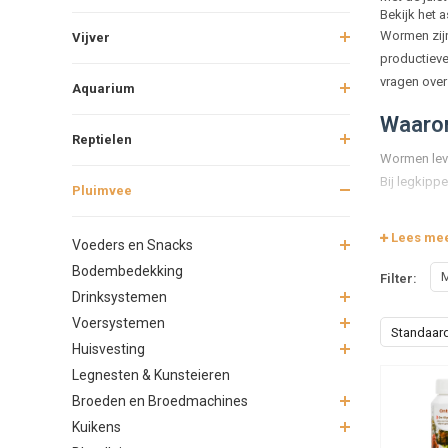
Bekijk het 
Wormen zijn
Vijver
productieve
vragen ove
Aquarium
Waaro
Reptielen
Wormen leve
Bij legkipp
Pluimvee
Hoe he
Lees me
Voeders en Snacks
Soms zijn w
Bodembedekking
M
Filter:
Diar
Drinksystemen
Verm
Voersystemen
Standaar
Blek
Huisvesting
Minde
Legnesten & Kunsteieren
Welke 
Broeden en Broedmachines
Kuikens
Ontwormings