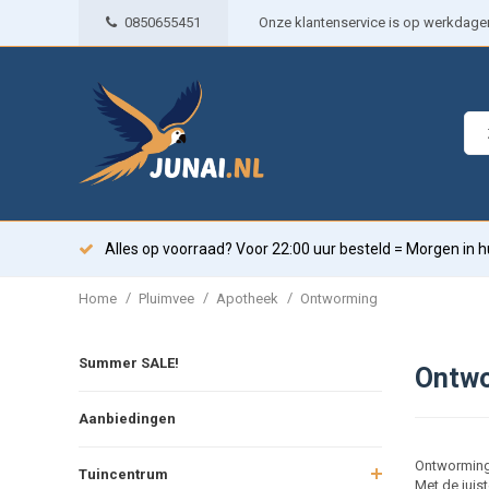
0850655451
Onze klantenservice is op werkdagen 
Alles op voorraad? Voor 22:00 uur besteld = Morgen in h
/
/
/
Home
Pluimvee
Apotheek
Ontworming
Summer SALE!
Ontwo
Aanbiedingen
Ontworming 
Tuincentrum
Met de juis