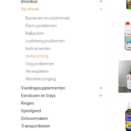
Bloedluis
snavel. Kie
Apotheek
tegelijkert
Bacteriën en schimmels
Hoe va
Darm problemen
Dit hangt af
Kalkpoten
groepen kip
Luchtweg problemen
Instrumenten
Wat ku
Ontworming
Ontwormen a
Oog problemen
omstandighe
Verenpikken
ondersteun
Wondverzorging
Conclu
Voedingssupplementen
Eierdozen en trays
Ontworming
Ringen
hygiëne voo
Speelgoed
ontwormen
Schoonmaken
Transportkisten