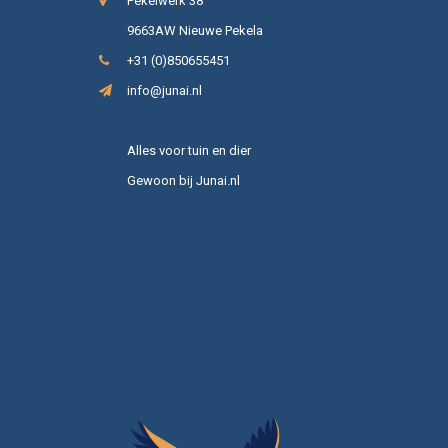
Pekelwerk 38
9663AW Nieuwe Pekela
+31 (0)850655451
info@junai.nl
Alles voor tuin en dier
Gewoon bij Junai.nl