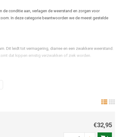
de conditie aan, verlagen de weerstand en zorgen voor
toom. In deze categorie beantwoorden we de meest gestelde
. Dit leidt tot vermagering, diarree en een zwakkere weerstand.
rkomt dat kippen ernstig verzwakken of ziek worden.
:
€32,95
rden toegediend via het drinkwater, voer of rechtstreeks in de