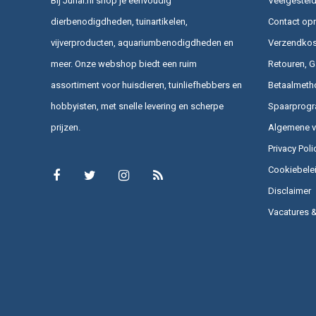
Bij Junai.nl shop je eenvoudig
Veelgesteld
dierbenodigdheden, tuinartikelen,
Contact op
vijverproducten, aquariumbenodigdheden en
Verzendkost
meer. Onze webshop biedt een ruim
Retouren, G
assortiment voor huisdieren, tuinliefhebbers en
Betaalmeth
hobbyisten, met snelle levering en scherpe
Spaarprog
prijzen.
Algemene 
Privacy Poli
Cookiebele
Disclaimer
Vacatures 