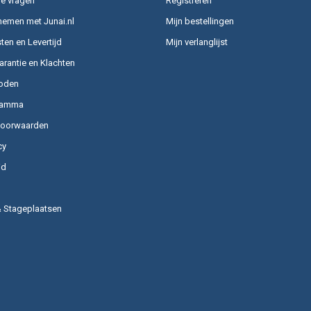
e vragen
Registreren
nemen met Junai.nl
Mijn bestellingen
en en Levertijd
Mijn verlanglijst
arantie en Klachten
oden
ramma
voorwaarden
cy
id
& Stageplaatsen