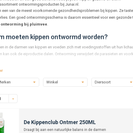
assortiment ontwormingsproducten bij Junai.nl.
 een van de meest voorkomende gezondheidsproblemen bij kippen. Ze tasten 
rlies. Een goed ontwormingsschema is daarom essentieel voor een gezonde 
r
ontworming bij pluimvee
.
m moeten kippen ontwormd worden?
n in de darmen van kippen en voeden zich met voedingsstoffen uit hun lichaam
en kan ook de eiproductie dalen. Ontworming verwijdert de parasieten en voo
rken je wormbesmetting?
er
ormen zichtbaar in de mest, maar vaak zijn de signalen subtieler. Let vooral op
erken
Winkel
Diersoort
ree of waterige mest
agering ondanks voldoende voer
d
e kammen en sloom gedrag
r of kleinere eieren bij legkippen
middelen zijn er beschikbaar?
De Kippenclub Ontmer 250ML
middelen zijn verkrijgbaar als poeders, pasta’s of vloeistoffen. Ze kunnen wo
Draagt bij aan een natuurlijke balans in de darmen