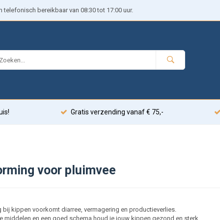
telefonisch bereikbaar van 08:30 tot 17:00 uur.
uis!
Gratis verzending vanaf € 75,-
rming voor pluimvee
bij kippen voorkomt diarree, vermagering en productieverlies.
te middelen en een goed schema houd je jouw kippen gezond en sterk.