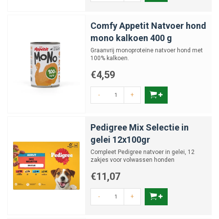
Comfy Appetit Natvoer hond
mono kalkoen 400 g
Graanvrij monoproteïne natvoer hond met
100% kalkoen.
€4,59
-
+
Pedigree Mix Selectie in
gelei 12x100gr
Compleet Pedigree natvoer in gelei, 12
zakjes voor volwassen honden
€11,07
-
+