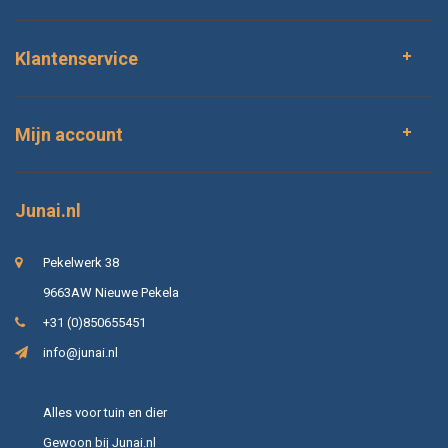
Klantenservice
Mijn account
Junai.nl
Pekelwerk 38
9663AW Nieuwe Pekela
+31 (0)850655451
info@junai.nl
Alles voor tuin en dier
Gewoon bij Junai.nl