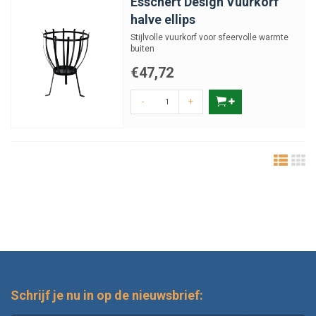
Esschert Design Vuurkorf
halve ellips
Stijlvolle vuurkorf voor sfeervolle warmte
buiten
€47,72
-
+
Schrijf je nu in op de nieuwsbrief: