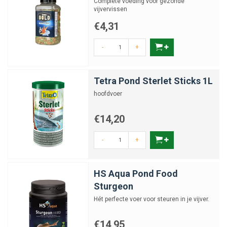
Complete voeding voor gezonde
vijvervissen
€4,31
-
+
Tetra Pond Sterlet Sticks 1L
hoofdvoer
€14,20
-
+
HS Aqua Pond Food
Sturgeon
Hét perfecte voer voor steuren in je vijver.
€14,95