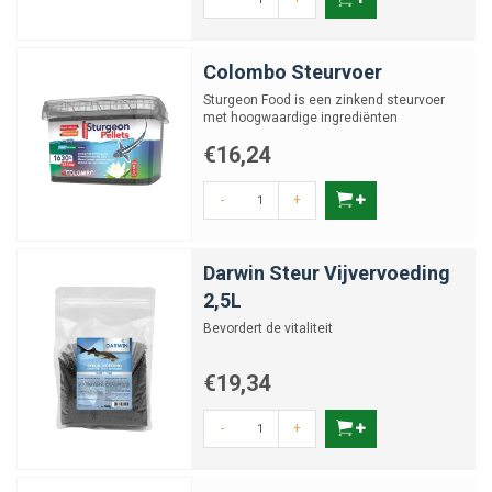
afgestemd op hun eetgedrag en voedingsbehoefte, houd je deze vissen
gezond en vitaal. Door rekening te houden met de juiste pelletgrootte,
voermomenten en seizoensinvloeden, creëer je een optimale
Colombo Steurvoer
leefomgeving. Zo geniet je jarenlang van sterke, actieve en imposante
Sturgeon Food is een zinkend steurvoer
steuren die de trots van jouw vijver vormen.
met hoogwaardige ingrediënten
€16,24
-
+
Darwin Steur Vijvervoeding
2,5L
Bevordert de vitaliteit
€19,34
-
+