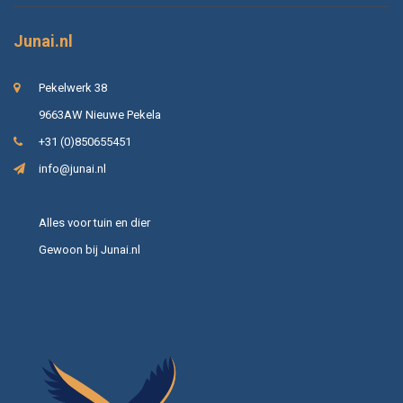
Junai.nl
Pekelwerk 38
9663AW Nieuwe Pekela
+31 (0)850655451
info@junai.nl
Alles voor tuin en dier
Gewoon bij Junai.nl