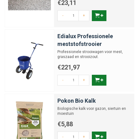
€23,11
-
+
Edialux Professionele
meststofstrooier
Professionele strooiwagen voor mest,
graszaad en strooizout.
€221,97
-
+
Pokon Bio Kalk
Biologische kalk voor gazon, siertuin en
moestuin
€5,88
-
+