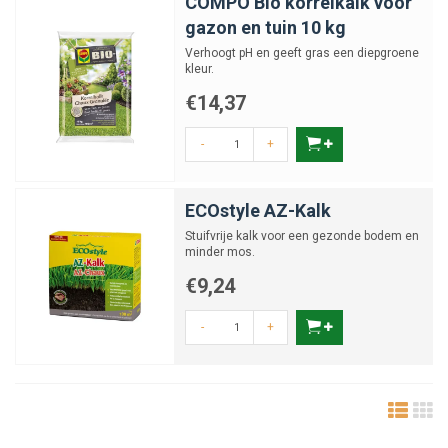
COMPO Bio korrelkalk voor
gazon en tuin 10 kg
Verhoogt pH en geeft gras een diepgroene
kleur.
€14,37
-
+
ECOstyle AZ-Kalk
Stuifvrije kalk voor een gezonde bodem en
minder mos.
€9,24
-
+