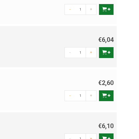
-
+
€6,04
-
+
€2,60
-
+
€6,10
-
+