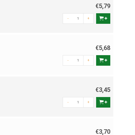
€5,79
-
+
€5,68
-
+
€3,45
-
+
€3,70