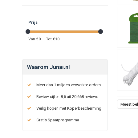
Prijs
Van
€
0
Tot
€
10
Waarom Junai.nl
Meer dan 1 miljoen verwerkte orders
Review cijfer: 8,6 uit 20.668 reviews
Meest be
Veilig kopen met Koperbescherming
Gratis Spaarprogramma