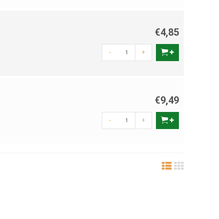
€4,85
-
+
€9,49
-
+