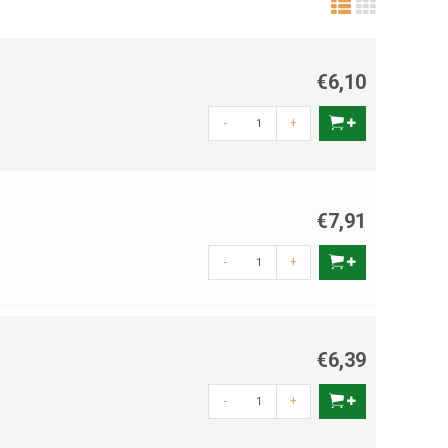
€6,10
-
+
€7,91
-
+
€6,39
-
+