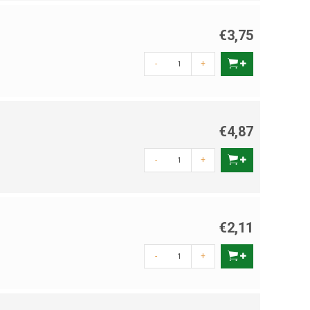
€3,75
-
+
€4,87
-
+
€2,11
-
+