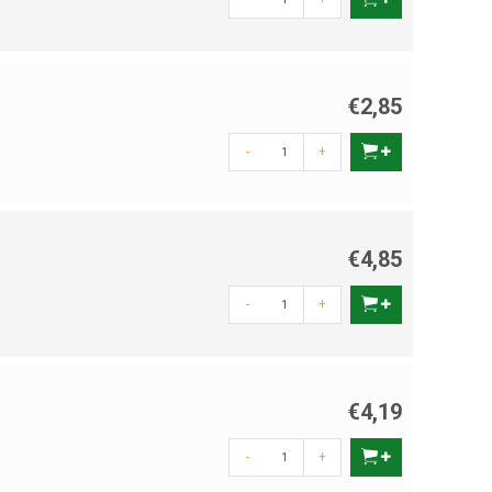
€2,85
-
+
€4,85
-
+
€4,19
-
+