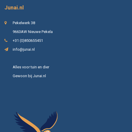
Junai.nl
Pekelwerk 38
9663AW Nieuwe Pekela
+31 (0)850655451
info@junai.nl
Alles voor tuin en dier
Gewoon bij Junai.nl