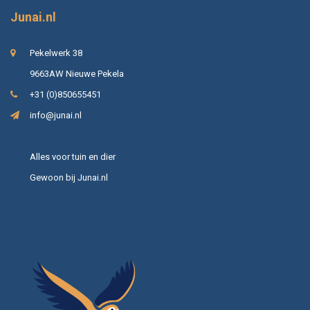
Junai.nl
Pekelwerk 38
9663AW Nieuwe Pekela
+31 (0)850655451
info@junai.nl
Alles voor tuin en dier
Gewoon bij Junai.nl