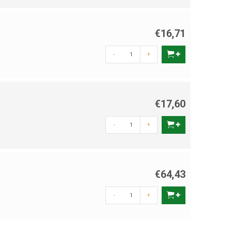
€16,71
-
+
€17,60
-
+
€64,43
-
+