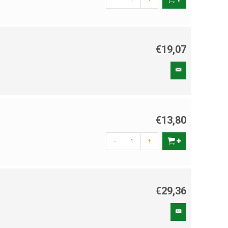
€19,07
€13,80
-
+
€29,36