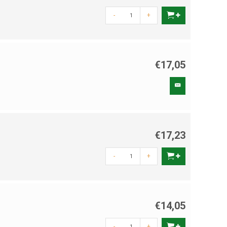
-
+
€17,05
€17,23
-
+
€14,05
-
+