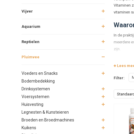
Vitaminen z
Vijver
vitaminen s
Waarom
Aquarium
In de prakti
Reptielen
meerdere es
zijn.
Pluimvee
De bela
Lees me
Vita
Voeders en Snacks
M
Filter:
Vita
Bodembedekking
Vita
Drinksystemen
Vita
Standaar
Voersystemen
B-vi
Huisvesting
Vita
Legnesten & Kunsteieren
Samen vorme
Broeden en Broedmachines
Kuikens
Wannee