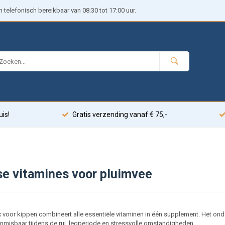
telefonisch bereikbaar van 08:30 tot 17:00 uur.
uis!
Gratis verzending vanaf € 75,-
se vitamines voor pluimvee
 voor kippen combineert alle essentiële vitaminen in één supplement. Het ond
nmisbaar tijdens de rui, legperiode en stressvolle omstandigheden.