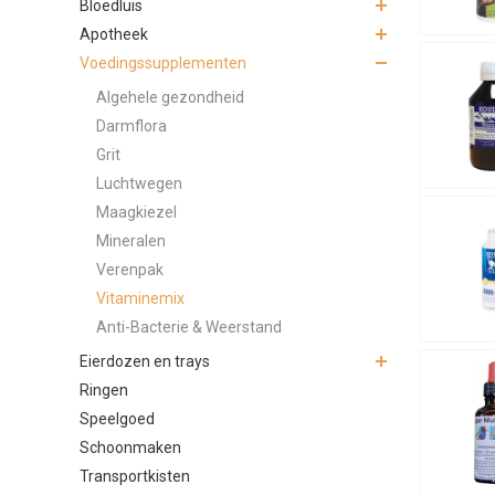
Bloedluis
Een vitamin
Apotheek
Tijd
Voedingssupplementen
Bij 
Algehele gezondheid
In 
Darmflora
Bij 
Grit
Tijd
Luchtwegen
Prakti
Maagkiezel
Mineralen
Vitaminemix
Hierdoor ne
Verenpak
Vitaminemix
Voor hobbyh
Anti-Bacterie & Weerstand
groot versc
Eierdozen en trays
Voorde
Ringen
Comp
Speelgoed
Onde
Schoonmaken
Verbe
Transportkisten
Makke