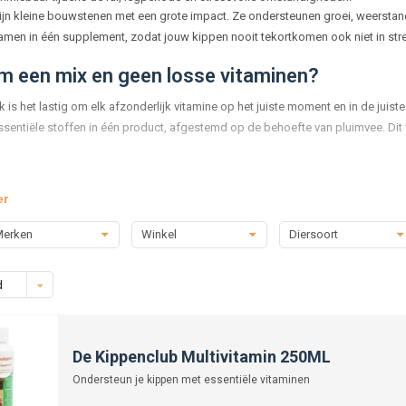
ijn kleine bouwstenen met een grote impact. Ze ondersteunen groei, weerstand
amen in één supplement, zodat jouw kippen nooit tekortkomen ook niet in str
 een mix en geen losse vitaminen?
jk is het lastig om elk afzonderlijk vitamine op het juiste moment en in de jui
sentiële stoffen in één product, afgestemd op de behoefte van pluimvee. Dit
ngrijkste vitamines op een rij
er
mine A:
belangrijk voor groei, huid en slijmvliezen.
erken
Winkel
Diersoort
mine D:
essentieel voor de opname van calcium en sterke eierschalen.
mine E:
werkt als antioxidant en ondersteunt de vruchtbaarheid.
mine K:
speelt een rol in de bloedstolling en botgezondheid.
d
taminen:
onmisbaar voor energie, zenuwstelsel en vertering.
mine C:
verhoogt de weerstand en helpt bij stress.
n deze stoffen een krachtig team dat het hele lichaam van de kip ondersteun
De Kippenclub Multivitamin 250ML
Ondersteun je kippen met essentiële vitaminen
r een vitaminemix gebruiken?