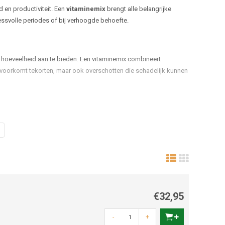
 en productiviteit. Een
vitaminemix
brengt alle belangrijke
essvolle periodes of bij verhoogde behoefte.
ste hoeveelheid aan te bieden. Een vitaminemix combineert
 voorkomt tekorten, maar ook overschotten die schadelijk kunnen
€32,95
t.
-
+