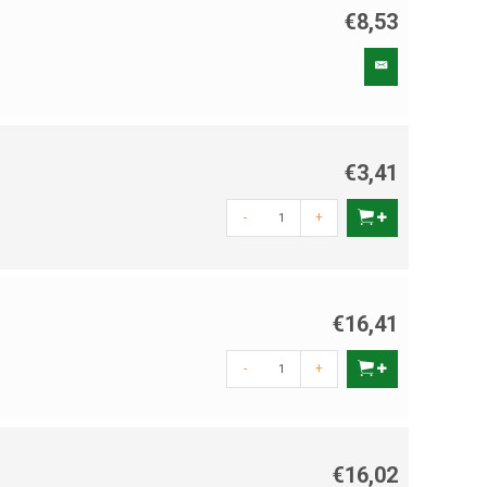
€8,53
€3,41
-
+
€16,41
-
+
€16,02