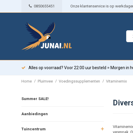
0850655451
Onze klantenservice is op werkdagen 
Alles op voorraad? Voor 22:00 uur besteld = Morgen in h
/
/
/
Home
Pluimvee
Voedingssupplementen
Vitaminemix
Summer SALE!
Diver
Aanbiedingen
Vitaminemix
Tuincentrum
verenpak. O