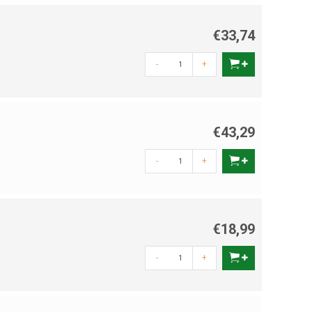
€33,74
-
+
€43,29
-
+
€18,99
-
+