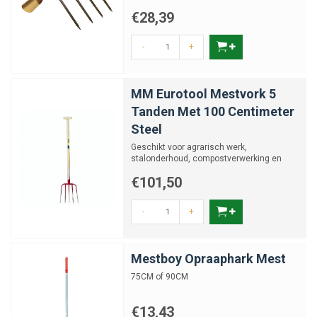
€28,39
-
+
MM Eurotool Mestvork 5
Tanden Met 100 Centimeter
Steel
Geschikt voor agrarisch werk,
stalonderhoud, compostverwerking en
tuinklussen.
€101,50
-
+
Mestboy Opraaphark Mest
75CM of 90CM
€13,43