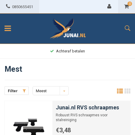
0
0850655451
Achteraf betalen
Mest
Filter
Meest
bekeken
Junai.nl RVS schraapmes
Robuust RVS schraapmes voor
stalreiniging
€3,48