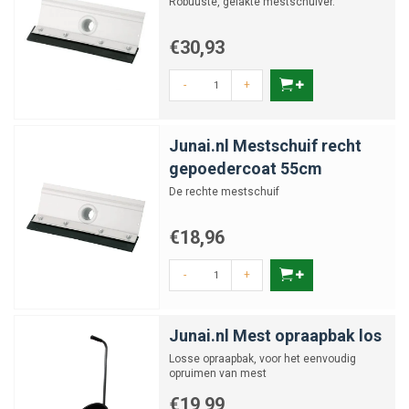
Robuuste, gelakte mestschuiver.
€30,93
-
+
Junai.nl Mestschuif recht
gepoedercoat 55cm
De rechte mestschuif
€18,96
-
+
Junai.nl Mest opraapbak los
Losse opraapbak, voor het eenvoudig
opruimen van mest
€19,99