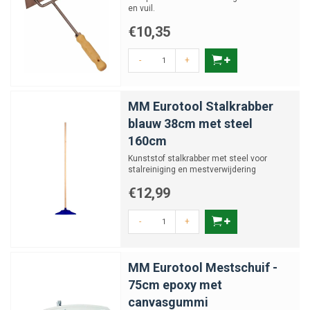
en vuil.
€10,35
-
+
MM Eurotool Stalkrabber
blauw 38cm met steel
160cm
Kunststof stalkrabber met steel voor
stalreiniging en mestverwijdering
€12,99
-
+
MM Eurotool Mestschuif -
75cm epoxy met
canvasgummi