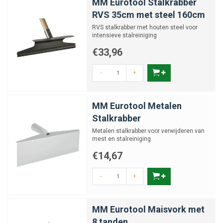
MM Eurotool Stalkrabber
RVS 35cm met steel 160cm
RVS stalkrabber met houten steel voor
intensieve stalreiniging
€33,96
-
+
MM Eurotool Metalen
Stalkrabber
Metalen stalkrabber voor verwijderen van
mest en stalreiniging
€14,67
-
+
MM Eurotool Maisvork met
8 tanden