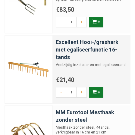
onkruid.
€83,50
-
+
Excellent Hooi-/grashark
met egaliseerfunctie 16-
tands
Veelzijdig inzetbaar en met egaliseerrand
€21,40
-
+
MM Eurotool Mesthaak
zonder steel
Mesthaak zonder steel, 4-tands,
verkrijgbaar in 16 cm en 21 cm