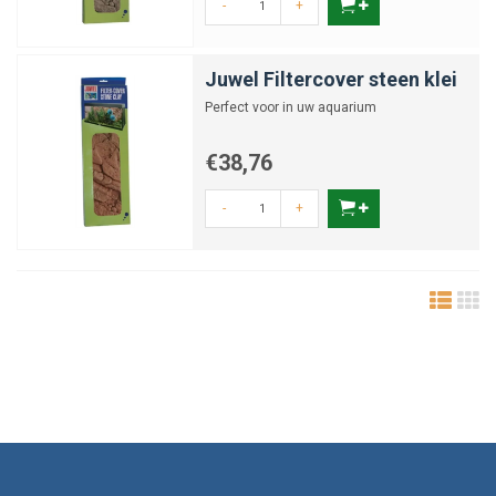
-
+
Vervang de bekleding als je merkt dat:
De doorstroming afneemt ondanks reiniging
Juwel Filtercover steen klei
Het materiaal slap of versleten aanvoelt
Perfect voor in uw aquarium
Er zichtbare schade of gaten in zitten
Je meer vuil in je filter aantreft dan normaal
€38,76
Bij
junai.nl
vind je altijd passende vervangingen, inclusief originele
bekleding voor merken als Eheim, Juwel of SuperFish.
-
+
Kies je bekleding met zorg – junai.nl helpt je kiezen
Of je nu een compacte binnenfilter hebt of een grotere sponsopstelling,
met de juiste bekleding zorg je voor veilige, efficiënte filtering. Bij
junai.nl
kun je rekenen op duidelijke productinformatie, tips voor
gebruik en een assortiment dat écht op aquaria is afgestemd.
Bescherm je filter én je vissen met de juiste filterbekleding –
eenvoudig besteld via junai.nl.