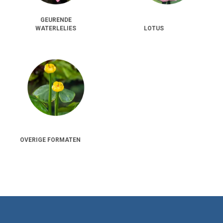
Het voordeel van 11CM potjes is dat je eenvoudig meerdere soorten
GEURENDE
kunt combineren. Denk aan witte, gele of roze varianten die samen voor
WATERLELIES
LOTUS
een kleurrijk palet zorgen. Voor kleine vijverprojecten vormen deze
potjes een laagdrempelige manier om kennis te maken met de pracht
van waterlelies.
Waterlelies in grote 3L mand
Voor een krachtiger effect zijn er
waterlelies in grote 3L manden
.
Deze planten zijn al een stuk verder ontwikkeld en hebben een stevig
wortelgestel. Daardoor slaan ze sneller aan en geven direct meer volume
in de vijver. De grotere manden zijn gevuld met vijveraarde en vaak
afgedekt met substraat, zodat de plant meteen stabiel staat.
OVERIGE FORMATEN
Dit formaat is bijzonder geschikt voor middelgrote tot grote vijvers.
Binnen enkele weken na plaatsing zie je al een duidelijk verschil in
schaduw, waterkwaliteit en uitstraling. Voor wie meteen resultaat wil, is
de 3L mand een uitstekende keuze.
Geurende waterlelies