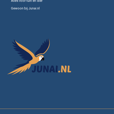
Alles voor tuin en dier
regelmatig afgestorven bladeren zodat ze niet op de bodem gaan rotten
Gewoon bij Junai.nl
en het water belasten. Voed de planten zo nodig bij met speciale
vijverplantenvoeding om een rijke bloei te stimuleren.
Ook is het verstandig om waterlelies om de paar jaar te delen of te
verpotten. Hierdoor blijven ze vitaal en voorkomen ze dat de vijver te snel
dichtgroeit. In de winter sterven de meeste soorten deels af, maar
komen ze in het voorjaar vanzelf weer krachtig terug.
Inspiratie
Stel je een vijver voor met witte bloemen die in de ochtend openbloeien,
roze varianten die in de middag pronken en geurende soorten die ’s
avonds hun aroma verspreiden. Voeg daar een exotische lotus aan toe
en de vijver wordt een plek waar natuur, rust en schoonheid
samenkomen. Dankzij de vele formaten en soorten waterlelies kan
iedere vijverliefhebber zijn eigen droombeeld realiseren.