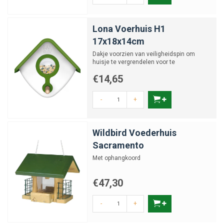
Lona Voerhuis H1
17x18x14cm
Dakje voorzien van veiligheidspin om
huisje te vergrendelen voor te
enthousiaste vogels
€14,65
-
+
Wildbird Voederhuis
Sacramento
Met ophangkoord
€47,30
-
+