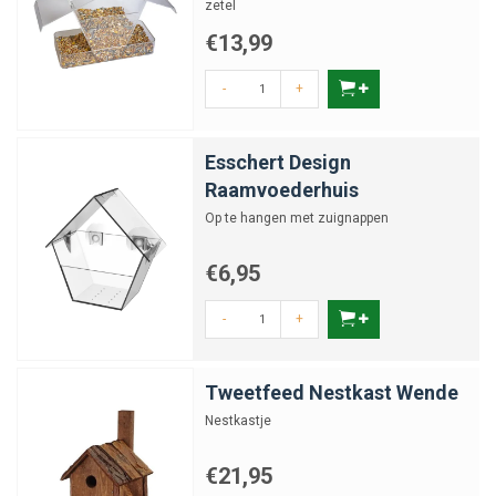
zetel
€13,99
-
+
Esschert Design
Raamvoederhuis
Op te hangen met zuignappen
€6,95
-
+
Tweetfeed Nestkast Wende
Nestkastje
€21,95