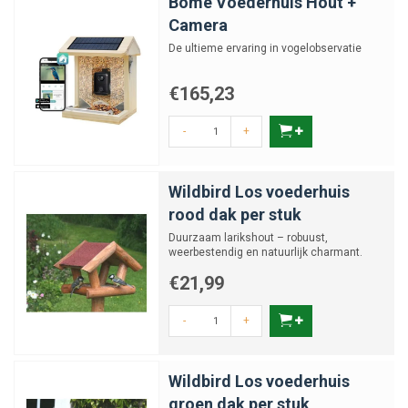
Bome Voederhuis Hout +
Camera
De ultieme ervaring in vogelobservatie
€165,23
-
+
Wildbird Los voederhuis
rood dak per stuk
Duurzaam lariks­hout – robuust,
weerbestendig en natuurlijk charmant.
€21,99
-
+
Wildbird Los voederhuis
groen dak per stuk