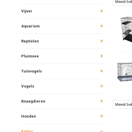
Meest be
Vijver
Aquarium
Reptielen
Pluimvee
Tuinvogels
Vogels
Knaagdieren
Meest be
Honden
Katten