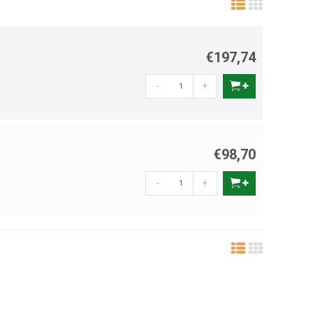
€197,74
-
+
€98,70
-
+