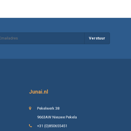
Verstuur
Junai.nl
Pekelwerk 38
9663AW Nieuwe Pekela
+31 (0)850655451