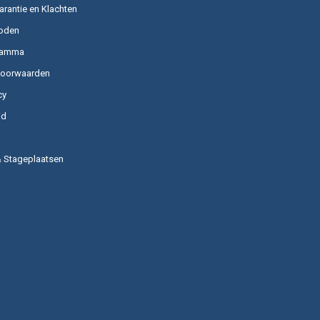
arantie en Klachten
oden
ramma
voorwaarden
cy
id
& Stageplaatsen