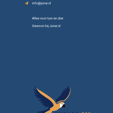
info@junai.nl
Alles voor tuin en dier
Gewoon bij Junai.nl