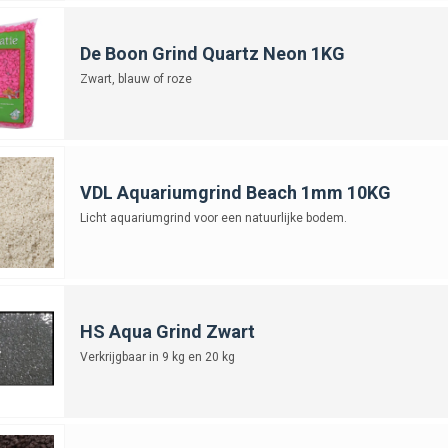
ind biedt volop vrijheid in stijl, zonder in te leveren op veiligheid of sta
ven.
De Boon Grind Quartz Neon 1KG
Zwart, blauw of roze
VDL Aquariumgrind Beach 1mm 10KG
Licht aquariumgrind voor een natuurlijke bodem.
HS Aqua Grind Zwart
Verkrijgbaar in 9 kg en 20 kg