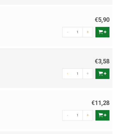
€5,90
-
+
€3,58
-
+
€11,28
-
+