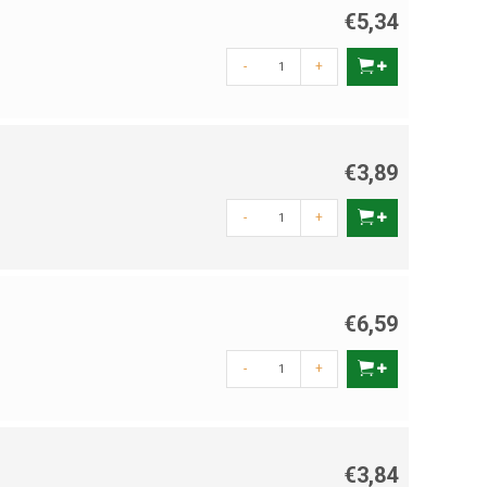
€5,34
-
+
€3,89
-
+
€6,59
-
+
€3,84