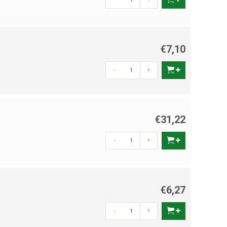
€7,10
-
+
€31,22
-
+
€6,27
-
+