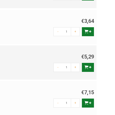
€3,64
ngde varianten zorgen voor een natuurlijke overgang tussen
-
+
€5,29
-
+
h daardoor onveilig voelen. Kies in dat geval voor donkerdere
€7,15
-
+