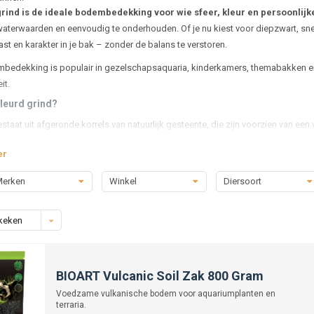
rind is de ideale bodembedekking voor wie sfeer, kleur en persoonlijk
 waterwaarden en eenvoudig te onderhouden. Of je nu kiest voor diepzwart, snee
ast en karakter in je bak – zonder de balans te verstoren.
edekking is populair in gezelschapsaquaria, kinderkamers, themabakken en crea
it.
leurd grind?
staat uit afgeronde korrels van natuurlijk gesteente, die zijn voorzien van een 
en speciaal ontwikkeld voor gebruik onder water. Daardoor heeft het geen invlo
er
alen en planten.
 in:
erken
Winkel
Diersoort
n kleuren
– zoals zwart, wit, grijs, bruin of terracotta
engde varianten
– voor een levendiger effect
keken
e kleuren
– voor themabakken of kinderaquaria
e of glanzende afwerkingen
, afhankelijk van je stijl
ezen voor gekleurd grind?
BIOART Vulcanic Soil Zak 800 Gram
etisch aantrekkelijk
– past zich aan de sfeer van je inrichting aan
Voedzame vulkanische bodem voor aquariumplanten en
terraria.
ig voor vissen en planten
– gladde korrels, geen scherpe randen