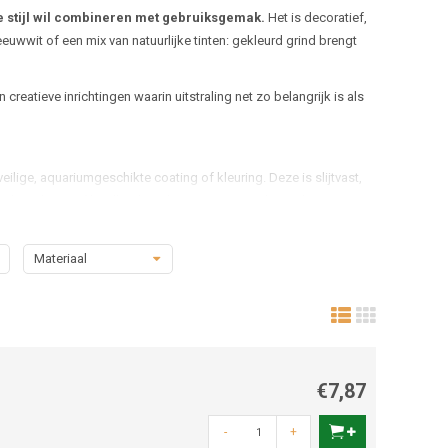
e stijl wil combineren met gebruiksgemak.
Het is decoratief,
uwwit of een mix van natuurlijke tinten: gekleurd grind brengt
tieve inrichtingen waarin uitstraling net zo belangrijk is als
veilige, aquariumgeschikte coating of kleuring. Deze is slijtvast,
ed op de pH of hardheid van het water – en is het veilig voor
Materiaal
€7,87
-
+