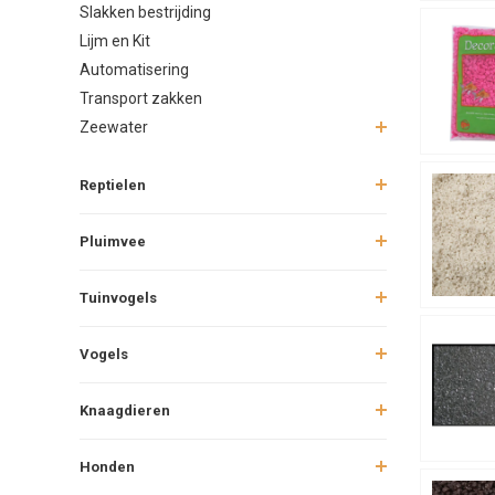
Slakken bestrijding
Gekleurd gr
tintje wil ge
Lijm en Kit
Automatisering
Transport zakken
Zeewater
Reptielen
Pluimvee
Tuinvogels
Vogels
Knaagdieren
Honden