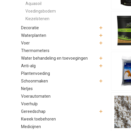
Aquasoil
Geen
Voedingsbodem
Makk
Goed
Kiezelstenen
Zwart grind
Decoratie
elementen i
Waterplanten
Geschikt v
Voer
Thermometers
Gez
Kind
Water behandeling en toevoegingen
Mod
Anti-alg
The
Plantenvoeding
Bakk
Schoonmaken
Let bij gev
Netjes
tinten.
Voerautomaten
Praktisch
Voerhulp
Gereedschap
Spoel
Gebr
Kweek toebehoren
Comb
Medicijnen