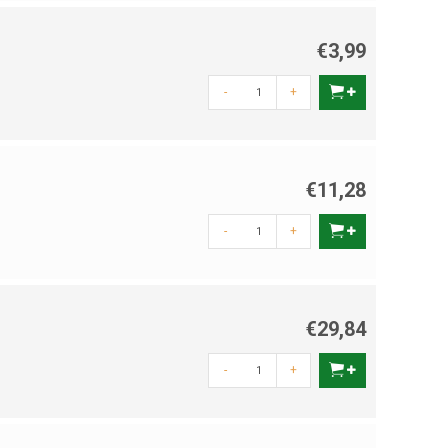
biliteit.
Een goede keuze voor wie zijn aquarium een persoonlijk
€3,99
-
+
€11,28
-
+
€29,84
-
+