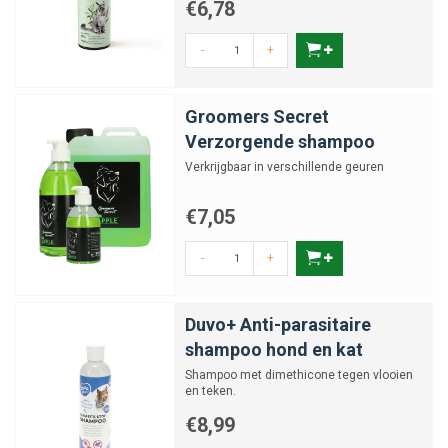
€6,78
-
+
Groomers Secret
Verzorgende shampoo
Verkrijgbaar in verschillende geuren
€7,05
-
+
Duvo+ Anti-parasitaire
shampoo hond en kat
Shampoo met dimethicone tegen vlooien
en teken.
€8,99