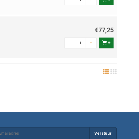
€77,25
-
+
Verstuur