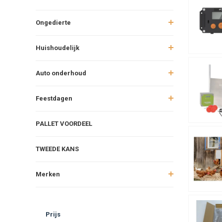
Prof
Vaka
Ongedierte
Veil
Conclu
Huishoudelijk
Een
hokope
Auto onderhoud
modellen op
nachthok of
goed verzorg
Feestdagen
PALLET VOORDEEL
TWEEDE KANS
Merken
Prijs