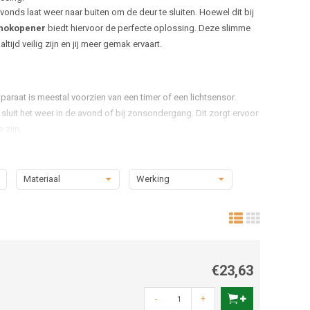
onds laat weer naar buiten om de deur te sluiten. Hoewel dit bij
hokopener
biedt hiervoor de perfecte oplossing. Deze slimme
ijd veilig zijn en jij meer gemak ervaart.
araat is meestal voorzien van een timer of een lichtsensor.
sluit het weer in de avond of bij zonsondergang. Dit zorgt ervoor
 zijn.
Materiaal
Werking
ond naar buiten om ze binnen te zetten. Dit betekent meer vrijheid
€23,63
at het luik automatisch dicht zodra het donker wordt. Je hoeft je
-
+