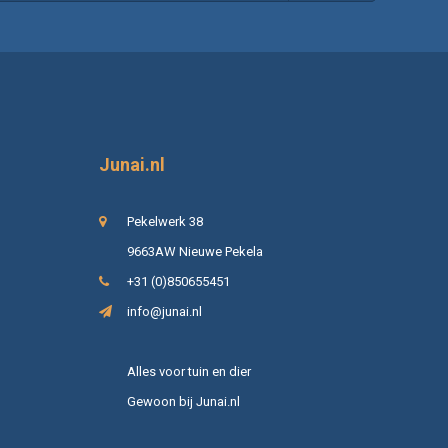
Junai.nl
Pekelwerk 38
9663AW Nieuwe Pekela
+31 (0)850655451
info@junai.nl
Alles voor tuin en dier
Gewoon bij Junai.nl