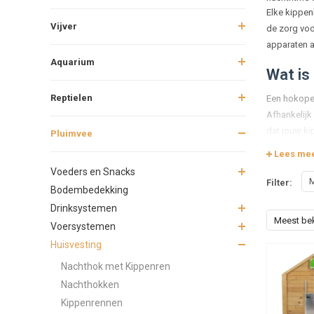
Elke kippen
Vijver
de zorg voor
apparaten au
Aquarium
Wat is
Reptielen
Een hokopen
Afhankelijk
dat jouw kip
Pluimvee
Lees me
De voo
Voeders en Snacks
M
Filter:
1. Meer
Bodembedekking
Drinksystemen
Met een hok
Meest be
Voersystemen
voor jou en
Huisvesting
2. Veil
Nachthok met Kippenren
Roofdieren 
Nachthokken
dus geen zo
Kippenrennen