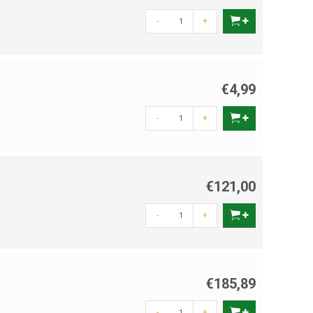
-
+
€4,99
-
+
€121,00
-
+
€185,89
-
+