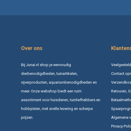
Over ons
Klanten
Bij Junai.nl shop je eenvoudig
Veelgesteld
dierbenodigdheden, tuinartikelen,
Contact op
vijverproducten, aquariumbenodigdheden en
Verzendkost
meer. Onze webshop biedt een ruim
Retouren, G
assortiment voor huisdieren, tuinliefhebbers en
Betaalmeth
hobbyisten, met snelle levering en scherpe
Spaarprog
prijzen.
Algemene 
Privacy Poli