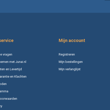
service
Mijn account
e vragen
Registreren
nemen met Junai.nl
Mijn bestellingen
en en Levertijd
Mijn verlanglijst
arantie en Klachten
oden
ramma
voorwaarden
cy