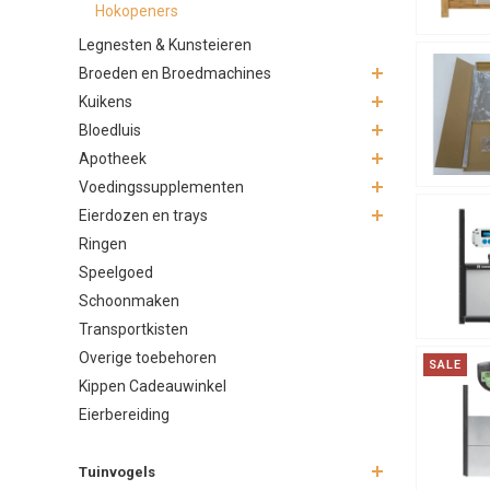
Hokopeners
3. Gezo
Legnesten & Kunsteieren
Kippen hebb
Broeden en Broedmachines
je hun natu
Kuikens
4. Besp
Bloedluis
Apotheek
Zeker wanne
Voedingssupplementen
zodat jij t
Eierdozen en trays
Soorte
Ringen
Speelgoed
Er bestaan 
Schoonmaken
Tim
Transportkisten
Lich
Overige toebehoren
Com
SALE
Kippen Cadeauwinkel
Batt
Eierbereiding
Instal
Het install
Tuinvogels