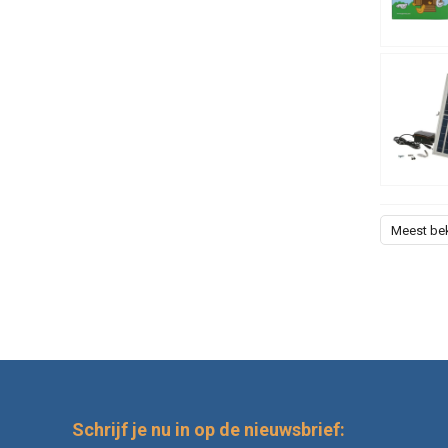
Meest be
Schrijf je nu in op de nieuwsbrief: