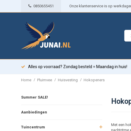
0850655451
Onze klantenservice is op werkdagen 
Alles op voorraad? Zondag besteld = Maandag in huis!
/
/
/
Home
Pluimvee
Huisvesting
Hokopeners
Summer SALE!
Hokop
Aanbiedingen
Met een hok
Tuincentrum
nachtritme 