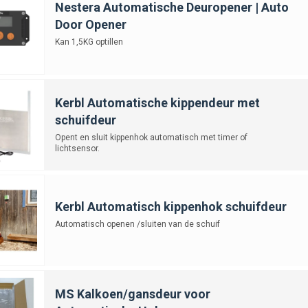
essionele pluimveehouders:
bespaart veel tijd bij meerdere hokken en zorg
Nestera Automatische Deuropener | Auto
ntiegangers:
met een hokopener hoef je geen buren of vrienden te vragen o
Door Opener
igheidsbewuste houders:
je weet zeker dat jouw kippen ’s nachts beschermd
Kan 1,5KG optillen
sie
ner voor kippenhokken
is een slimme investering die jouw dagelijkse routin
Kerbl Automatische kippendeur met
 timer, lichtsensor of een combinatie daarvan, kies je altijd een systeem dat 
schuifdeur
 een compleet nachthok met ren voor de ultieme huisvesting. Zo kun jij met ee
d en veilig zijn.
Opent en sluit kippenhok automatisch met timer of
lichtsensor.
Kerbl Automatisch kippenhok schuifdeur
Automatisch openen /sluiten van de schuif
MS Kalkoen/gansdeur voor