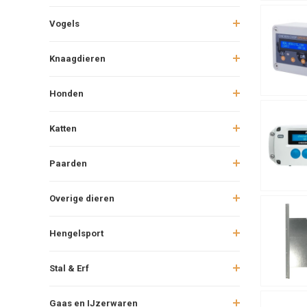
stappenplan.
Vogels
Beve
Mont
Stel
Knaagdieren
Test
Honden
Tip:
Zorg al
Onderh
Katten
Een kwalita
Paarden
Cont
Houd
Overige dieren
Verv
Lees
Hengelsport
Voor w
Stal & Erf
Hokopeners 
Dru
Gaas en IJzerwaren