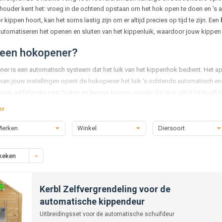
houder kent het: vroeg in de ochtend opstaan om het hok open te doen en ’s av
 kippen hoort, kan het soms lastig zijn om er altijd precies op tijd te zijn. Een
tomatiseren het openen en sluiten van het kippenluik, waardoor jouw kippen alt
 een hokopener?
er is een automatisch systeem dat het luik van het kippenhok bedient. Het app
 van jouw instellingen opent de hokopener het luik ’s ochtends automatisch en 
pen zelfstandig naar buiten en binnen kunnen zonder dat jij er altijd bij hoeft te
er
rdelen van een automatische hokopener
erken
Winkel
Diersoort
 gemak en flexibiliteit
opener hoef je niet meer vroeg je bed uit om de kippen los te laten of in de av
keken
 een consistente dagindeling voor je kippen, wat hun welzijn bevordert.
igheid voor de kippen
Kerbl Zelfvergrendeling voor de
zoals vossen of marters zijn vooral ’s nachts actief. Dankzij een hokopener ga
automatische kippendeur
rgen te maken dat jouw kippen onbeschermd achterblijven.
Uitbreidingsset voor de automatische schuifdeur