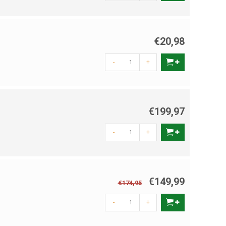
 te sluiten op vaste tijden of op basis van daglicht, ondersteun
€20,98
-
+
ten veel tijd kosten. Een hokopener neemt dit werk uit handen,
€199,97
 jouw situatie en voorkeuren.
-
+
tgaat. Handig voor wie een vaste dagindeling aanhoudt.
pkomst en zonsondergang. Perfect voor een natuurlijk ritme.
 bepalen welke instelling je het handigst vindt.
onne-energie, waardoor je geen stroomvoorziening nodig hebt.
€149,99
€174,95
-
+
e meeste systemen worden geleverd met een duidelijk