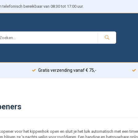
telefonisch bereikbaar van 08:30 tot 17:00 uur.
Gratis verzending vanaf € 75,-
eners
opener voor het kippenhok open en sluit je het luik automatisch met een timer
en blijven ze ’s nachts veilig voor roofdieren. Een handige en betrouwbare opl