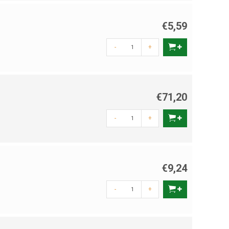
€5,59
-
+
€71,20
-
+
€9,24
-
+