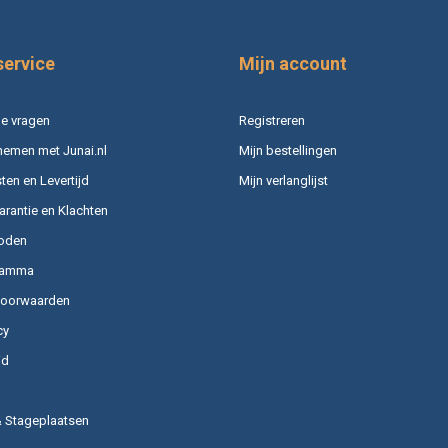
service
Mijn account
e vragen
Registreren
nemen met Junai.nl
Mijn bestellingen
en en Levertijd
Mijn verlanglijst
arantie en Klachten
oden
ramma
voorwaarden
cy
id
& Stageplaatsen