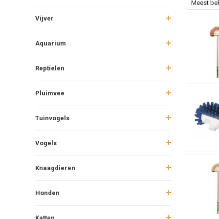
Meest be
Vijver
Aquarium
Reptielen
Pluimvee
Tuinvogels
Vogels
Knaagdieren
Honden
Katten