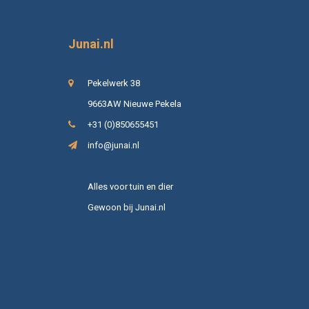
Junai.nl
Pekelwerk 38
9663AW Nieuwe Pekela
+31 (0)850655451
info@junai.nl
Alles voor tuin en dier
Gewoon bij Junai.nl