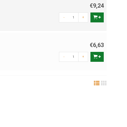
€9,24
-
+
€6,63
-
+