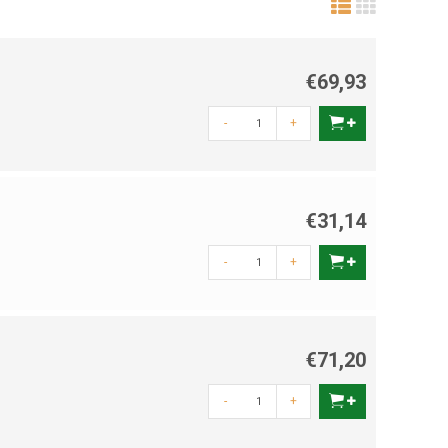
€69,93
-
+
€31,14
-
+
€71,20
-
+