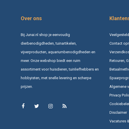
Over ons
Klanten
Bij Junai.nl shop je eenvoudig
Veelgesteld
dierbenodigdheden, tuinartikelen,
Contact op
vijverproducten, aquariumbenodigdheden en
Verzendkost
meer. Onze webshop biedt een ruim
Retouren, G
assortiment voor huisdieren, tuinliefhebbers en
Betaalmeth
hobbyisten, met snelle levering en scherpe
Spaarprog
prijzen.
Algemene 
Privacy Poli
Cookiebele
Disclaimer
Vacatures 