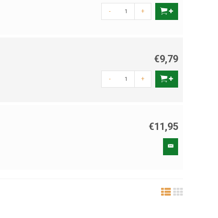
-
+
€9,79
-
+
€11,95