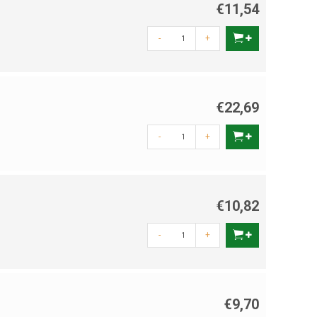
€11,54
-
+
€22,69
-
+
€10,82
-
+
€9,70