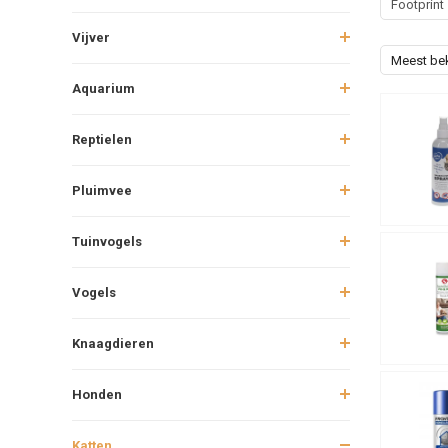
Footprint
Vijver
Meest be
Aquarium
Reptielen
Pluimvee
Tuinvogels
Vogels
Knaagdieren
Honden
Katten