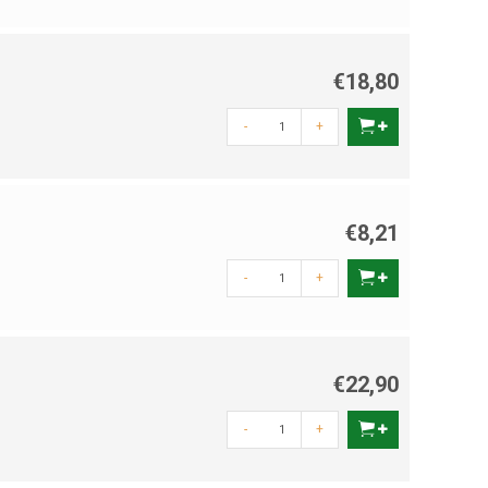
€18,80
-
+
€8,21
-
+
€22,90
-
+