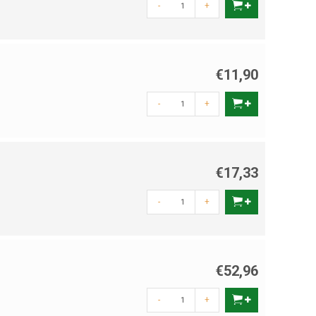
-
+
€11,90
-
+
€17,33
-
+
€52,96
-
+