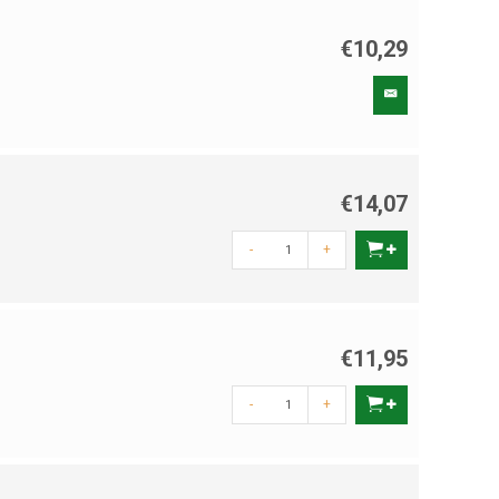
€10,29
€14,07
-
+
€11,95
-
+