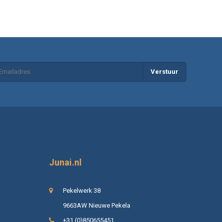
Verstuur
Junai.nl
Pekelwerk 38
9663AW Nieuwe Pekela
+31 (0)850655451