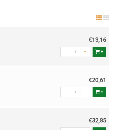
€13,16
-
+
€20,61
-
+
€32,85