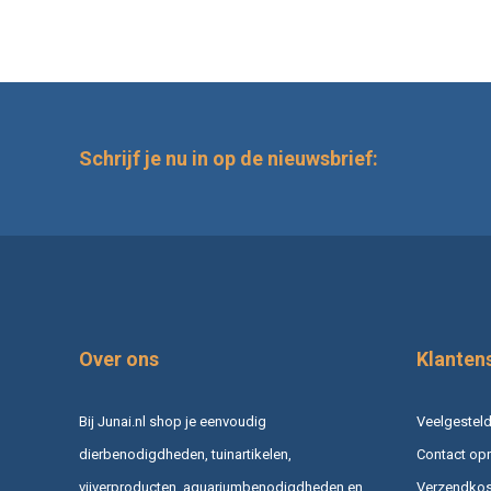
Schrijf je nu in op de nieuwsbrief:
Over ons
Klanten
Bij Junai.nl shop je eenvoudig
Veelgesteld
dierbenodigdheden, tuinartikelen,
Contact op
vijverproducten, aquariumbenodigdheden en
Verzendkost