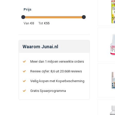
Prijs
Van
€
0
Tot
€
55
Waarom Junai.nl
Meer dan 1 miljoen verwerkte orders
Review cijfer: 8,6 uit 20.668 reviews
Veilig kopen met Koperbescherming
Gratis Spaarprogramma