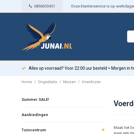
0850655451
Onze klantenservice is op werkdagen 
Alles op voorraad? Voor 22:00 uur besteld = Morgen in h
/
/
/
Home
Ongedierte
Muizen
Voerdozen
Summer SALE!
Voerd
Aanbiedingen
Maak het be
Tuincentrum
waar een mu