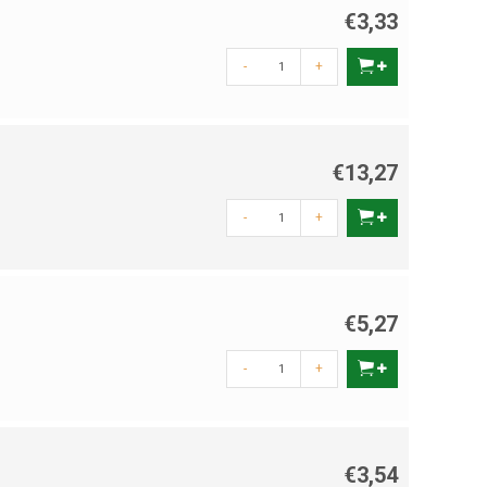
€3,33
-
+
€13,27
-
+
€5,27
-
+
€3,54