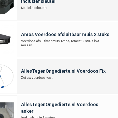
inclusief sleutel
Met lokaashouder
Amos Voerdoos afsluitbaar muis 2 stuks
Voerdoos afsluitbaar muis Amos/Tomcat 2 stuks lokt
muizen
AllesTegenOngedierte.nl Voerdoos Fix
Zet uw voerdoos vast
AllesTegenOngedierte.nl Voerdoos
anker
Verkrijgbaar in 3 maten