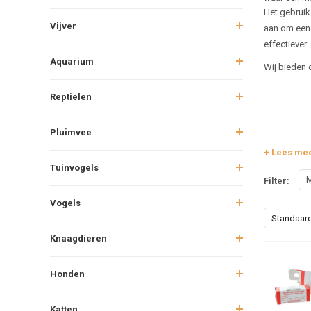
Het gebruik
Vijver
aan om een 
effectiever.
Aquarium
Wij bieden d
Reptielen
Pluimvee
Lees me
Tuinvogels
M
Filter:
Vogels
Standaar
Knaagdieren
Honden
Katten