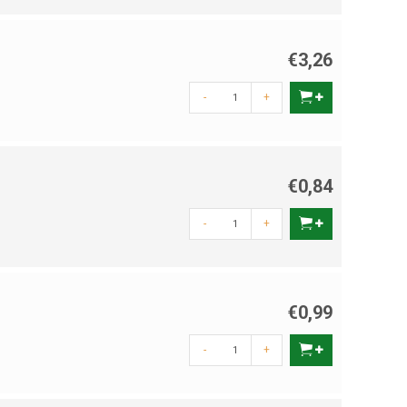
€3,26
-
+
€0,84
-
+
€0,99
-
+