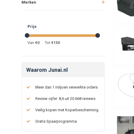
Merken
Prijs
Van
€
0
Tot
€
150
Waarom Junai.nl
Meer dan 1 miljoen verwerkte orders
Review cijfer: 8,6 uit 20.668 reviews
Veilig kopen met Koperbescherming
Gratis Spaarprogramma