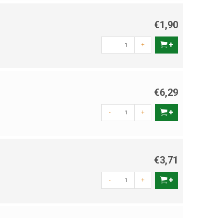
€1,90
-
+
€6,29
-
+
€3,71
-
+