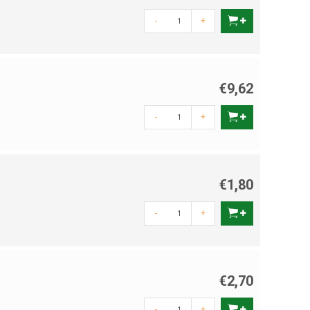
-
+
€9,62
-
+
€1,80
-
+
€2,70
-
+