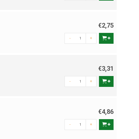
€2,75
-
+
€3,31
-
+
€4,86
-
+