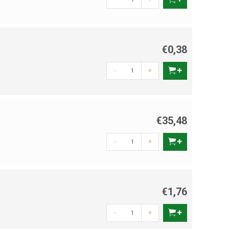
€0,38
-
+
€35,48
-
+
€1,76
-
+