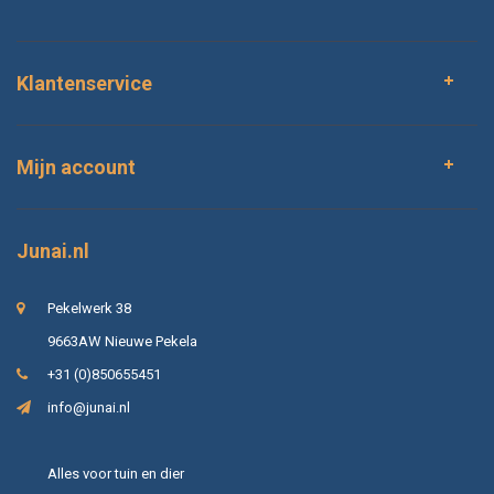
Klantenservice
Mijn account
Junai.nl
Pekelwerk 38
9663AW Nieuwe Pekela
+31 (0)850655451
info@junai.nl
Alles voor tuin en dier