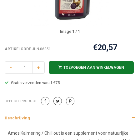
Image
1
/ 1
€20,57
ARTIKELCODE
JUN-06351
-
+
TOEVOEGEN AAN WINKELWAGEN
Gratis verzenden vanaf €75,-
DEEL DIT PRODUCT
Beschrijving
Beschrijving
Amos Kalmering / Chill out is een supplement voor natuurlijke