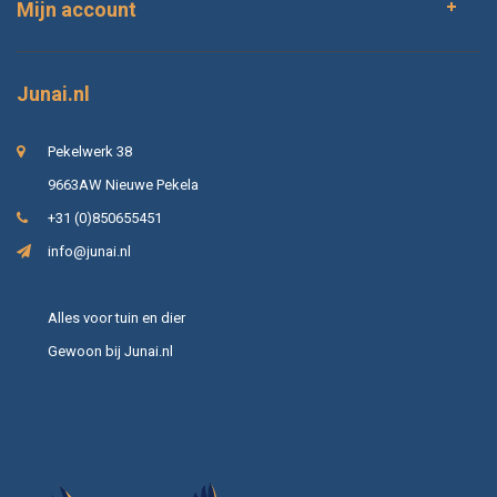
Mijn account
Junai.nl
Pekelwerk 38
9663AW Nieuwe Pekela
+31 (0)850655451
info@junai.nl
Alles voor tuin en dier
Gewoon bij Junai.nl