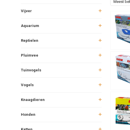
Meest be
Vijver
Aquarium
Reptielen
Pluimvee
Tuinvogels
Vogels
Knaagdieren
Honden
Katten