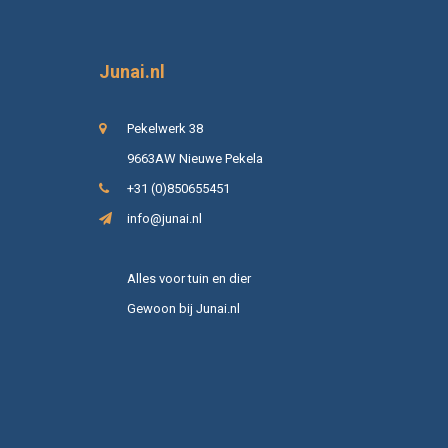
Junai.nl
Pekelwerk 38
9663AW Nieuwe Pekela
+31 (0)850655451
info@junai.nl
Alles voor tuin en dier
Gewoon bij Junai.nl