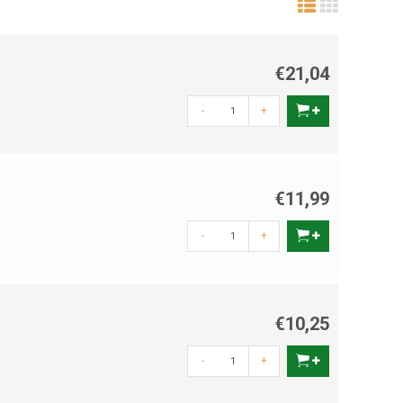
€21,04
-
+
€11,99
-
+
€10,25
-
+