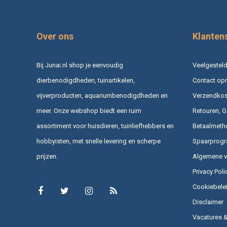
Over ons
Klanten
Bij Junai.nl shop je eenvoudig
Veelgesteld
dierbenodigdheden, tuinartikelen,
Contact op
vijverproducten, aquariumbenodigdheden en
Verzendkost
meer. Onze webshop biedt een ruim
Retouren, G
assortiment voor huisdieren, tuinliefhebbers en
Betaalmeth
hobbyisten, met snelle levering en scherpe
Spaarprog
prijzen.
Algemene 
Privacy Poli
Cookiebele
Disclaimer
Vacatures 