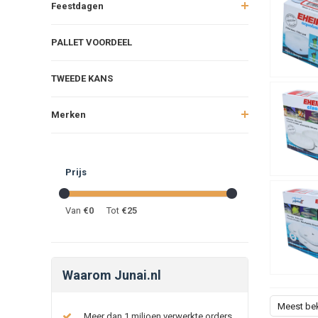
Feestdagen
PALLET VOORDEEL
TWEEDE KANS
Merken
Prijs
Van
€
0
Tot
€
25
Waarom Junai.nl
Meest be
Meer dan 1 miljoen verwerkte orders