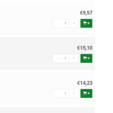
€9,57
-
+
€15,10
-
+
€14,23
-
+