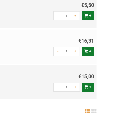
€5,50
-
+
€16,31
-
+
€15,00
-
+