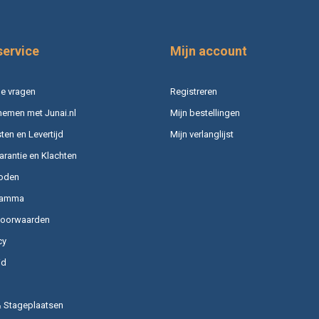
service
Mijn account
e vragen
Registreren
nemen met Junai.nl
Mijn bestellingen
en en Levertijd
Mijn verlanglijst
arantie en Klachten
oden
ramma
voorwaarden
cy
id
& Stageplaatsen