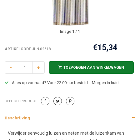
Image
1
/ 1
€15,34
ARTIKELCODE
JUN-02618
-
+
TOEVOEGEN AAN WINKELWAGEN
Alles op voorraad? Voor 22:00 uur besteld = Morgen in huis!
DEEL DIT PRODUCT
Beschrijving
Beschrijving
Verwijder eenvoudig luizen en neten met de luizenkam van