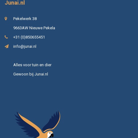
Junai.nl
Pekelwerk 38
9663AW Nieuwe Pekela
+31 (0)850655451
info@junai.nl
Alles voor tuin en dier
Gewoon bij Junai.nl