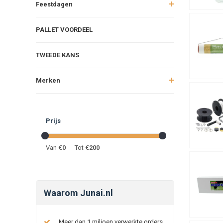
Feestdagen
PALLET VOORDEEL
TWEEDE KANS
Merken
Prijs
Van
€
0
Tot
€
200
Waarom Junai.nl
Meer dan 1 miljoen verwerkte orders