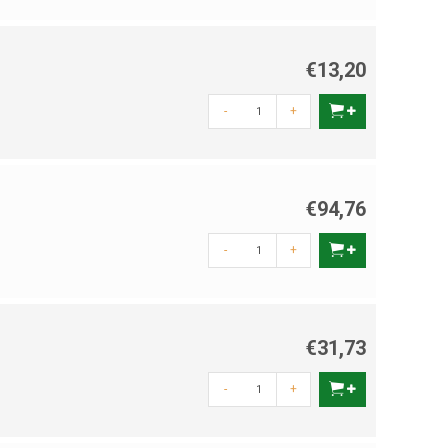
€13,20
-
+
€94,76
-
+
€31,73
-
+