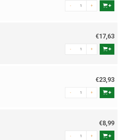
-
+
€17,63
-
+
€23,93
-
+
€8,99
-
+