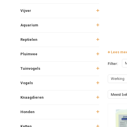
Vijver
Aquarium
Reptielen
Lees me
Pluimvee
M
Filter:
Tuinvogels
Werking
Vogels
Meest be
Knaagdieren
Honden
Katten