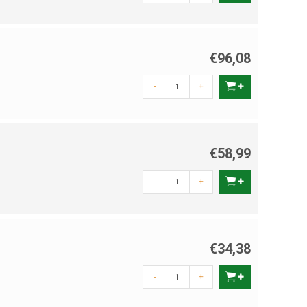
€96,08
-
+
€58,99
-
+
€34,38
-
+