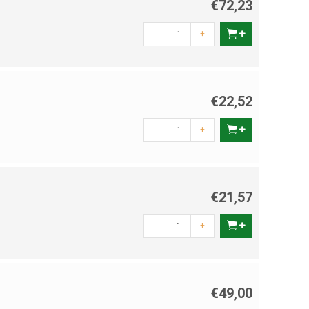
€72,23
-
+
€22,52
-
+
€21,57
-
+
€49,00