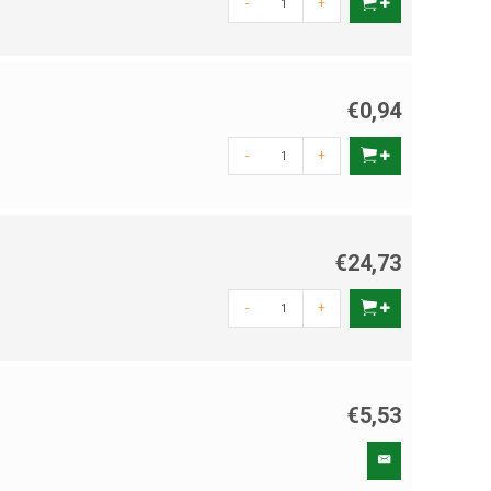
-
+
€0,94
-
+
€24,73
-
+
€5,53