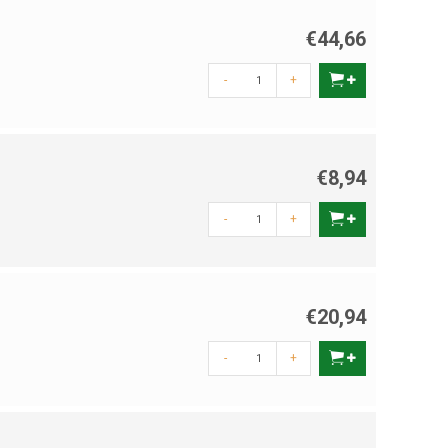
€44,66
-
+
€8,94
-
+
€20,94
-
+