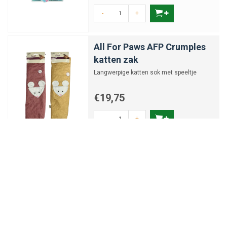
-
+
All For Paws AFP Crumples
katten zak
Langwerpige katten sok met speeltje
€19,75
-
+
All For Paws Comfy Wrap
Voor ondersteuning of na de operatie
€47,03
-
+