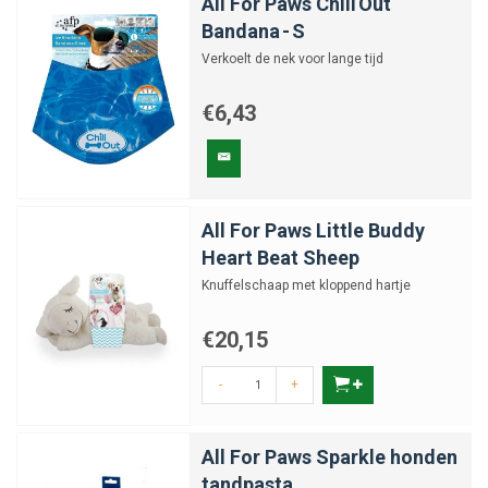
All For Paws Chill Out
Bandana - S
Verkoelt de nek voor lange tijd
€6,43
All For Paws Little Buddy
Heart Beat Sheep
Knuffelschaap met kloppend hartje
€20,15
-
+
All For Paws Sparkle honden
tandpasta