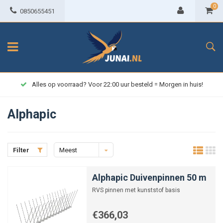
0
0850655451
Gratis verzending vanaf € 75,-
Alphapic
Filter
Meest
bekeken
Alphapic Duivenpinnen 50 m
RVS pinnen met kunststof basis
€366,03