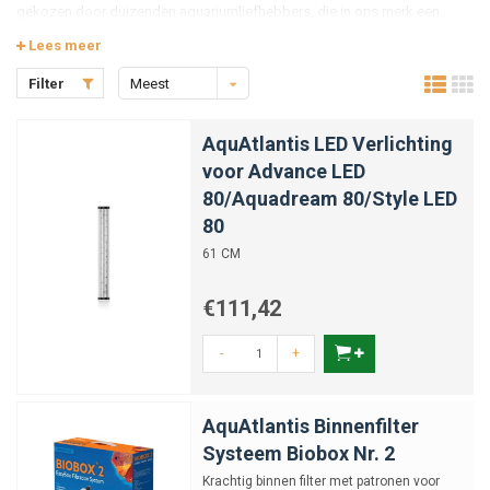
gekozen door duizenden aquariumliefhebbers, die in ons merk een
oplossing van hoge kwaliteit en decoratieve waarde herkennen.
Lees meer
Filter
Meest
bekeken
AquAtlantis LED Verlichting
voor Advance LED
80/Aquadream 80/Style LED
80
61 CM
€111,42
-
+
AquAtlantis Binnenfilter
Systeem Biobox Nr. 2
Krachtig binnen filter met patronen voor