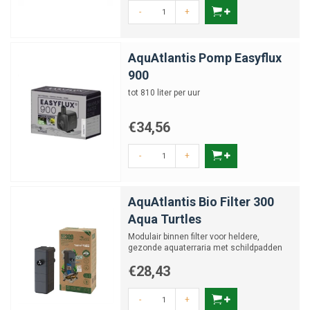
-
+
AquAtlantis Pomp Easyflux
900
tot 810 liter per uur
€34,56
-
+
AquAtlantis Bio Filter 300
Aqua Turtles
Modulair binnen filter voor heldere,
gezonde aquaterraria met schildpadden
€28,43
-
+