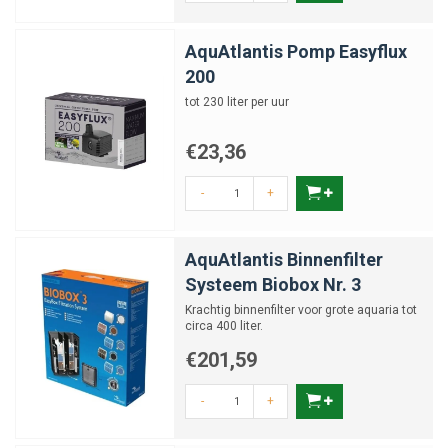
AquAtlantis Pomp Easyflux
200
tot 230 liter per uur
€23,36
-
+
AquAtlantis Binnenfilter
Systeem Biobox Nr. 3
Krachtig binnenfilter voor grote aquaria tot
circa 400 liter.
€201,59
-
+