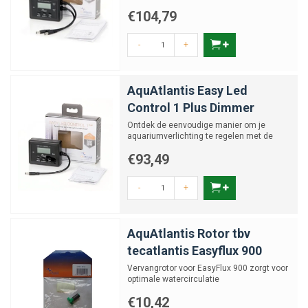
Dimmer
€104,79
-
+
AquAtlantis Easy Led
Control 1 Plus Dimmer
Ontdek de eenvoudige manier om je
aquariumverlichting te regelen met de
AquAtlantis Easy Led Control...
€93,49
-
+
AquAtlantis Rotor tbv
tecatlantis Easyflux 900
Vervangrotor voor EasyFlux 900 zorgt voor
optimale watercirculatie
€10,42