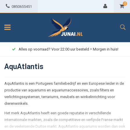
0
0850655451
 = Morgen in huis!
Gratis verzending vanaf € 7
AquAtlantis
AquAtlantis is een Portugees familiebedrijf en een Europese leider in de
productie van aquariums en aquariumaccessoires, zoals filters en
verlichtingssystemen, terrariums, meubels en winkelinrichting voor
dierenwinkels.
Het merk AquAtlantis heeft een goede reputatie in verschillende
internationale markten, zoals de competitieve en verfijnde Franse markt
en de veeleisende Duitse markt. AquAtlantis-aquariums worden dan ook