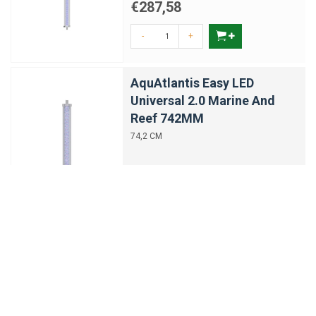
€287,58
-
+
AquAtlantis Easy LED
Universal 2.0 Marine And
Reef 742MM
74,2 CM
€233,53
-
+
AquAtlantis Easy LED
Universal 2.0 Marine And
Reef 438MM
43,8 CM